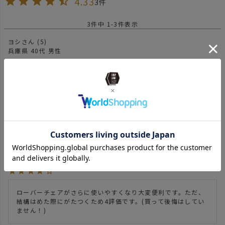
4.33
3
3
件中
1
-
3
件表示
ヨシ
5
兵庫県
40代
男性
投稿日
2025/07/14
ローバーチェアには必須アイテムです。収納サイズは大きくな
りますがこの場所にスマホ置けるってかなり便利アイテム
Ryo
1
非公開
投稿日
2024/05/29
ローバーチェアがさらに使いやすくなり大変便利です。ただ、
結構はめた際にがたつくため4評価です。(買って後悔はしてい
ません！)