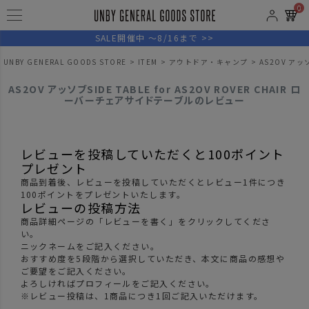
0
SALE開催中 ～8/16まで >>
UNBY GENERAL GOODS STORE
ITEM
アウトドア・キャンプ
AS2OV アッ
AS2OV アッソブSIDE TABLE for AS2OV ROVER CHAIR ロ
ーバーチェアサイドテーブルのレビュー
レビューを投稿していただくと100ポイント
プレゼント
商品到着後、レビューを投稿していただくとレビュー1件につき
100ポイントをプレゼントいたします。
レビューの投稿方法
商品詳細ページの「レビューを書く」をクリックしてくださ
い。
ニックネームをご記入ください。
おすすめ度を5段階から選択していただき、本文に商品の感想や
ご要望をご記入ください。
よろしければプロフィールをご記入ください。
※レビュー投稿は、1商品につき1回ご記入いただけます。