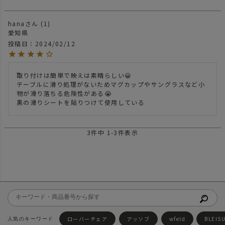
hana
1
愛知県
投稿日
2024/02/12
取り付けは簡単で映えは素晴らしい😀

テーブルに滑り処理がないためマグカップやサングラスなど小
物が滑り落ちる危険性がある😭

3
件中
1
-
3
件表示
ローバーチェア
アッソブ
wfeld
BLEIS