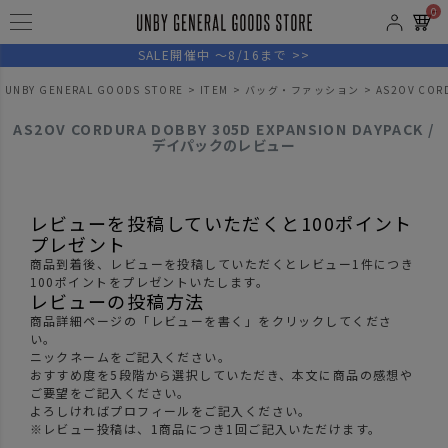
0
SALE開催中 ～8/16まで >>
UNBY GENERAL GOODS STORE
ITEM
バッグ・ファッション
AS2OV COR
AS2OV CORDURA DOBBY 305D EXPANSION DAYPACK /
デイパックのレビュー
レビューを投稿していただくと100ポイント
プレゼント
商品到着後、レビューを投稿していただくとレビュー1件につき
100ポイントをプレゼントいたします。
レビューの投稿方法
商品詳細ページの「レビューを書く」をクリックしてくださ
い。
ニックネームをご記入ください。
おすすめ度を5段階から選択していただき、本文に商品の感想や
ご要望をご記入ください。
よろしければプロフィールをご記入ください。
※レビュー投稿は、1商品につき1回ご記入いただけます。