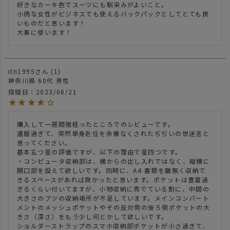
好きなカーキ色でスーツにも馴染みがよいこと。

小柄な女性がビジネスでも使えるバックパックとしてとても良
いものだと思います！

大事に使います！
itn1995
1
神奈川県
60代
男性
投稿日
2023/06/21
購入して一週間強経ったところでのレビューです。

還暦過ぎて、突然単身赴任を余儀なくされたぢぢいの世迷言と
思ってください。

基本五つ星の評価ですが、以下の理由で星四つです。

・コンピュータ収納部は、横からの出し入れではなく、縦横に
開口部を設えて欲しいです。同時に、A4 書類を皺無く収納で
きるスペースがあれば良かったと思います。ポケットは豊富過
ぎるくらい付いてますが、小物収納に秀でている割に、中間の
大きさのブツの収納場所が不足しています。メインコンパート
メントのメッシュポケットやその反対側の後ろ側ポケットの大
きさ（深さ）をもう少し何とかして欲しいです。

ショルダーストラップのスマホ収納部ポケットが小さ過ぎて、