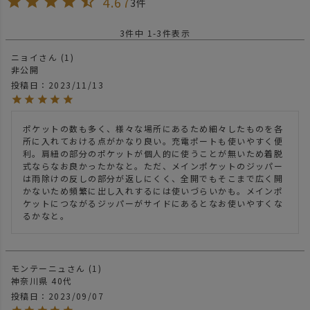
4.67
3
3
件中
1
-
3
件表示
ニョイ
1
非公開
投稿日
2023/11/13
ポケットの数も多く、様々な場所にあるため細々したものを各
所に入れておける点がかなり良い。充電ポートも使いやすく便
利。肩紐の部分のポケットが個人的に使うことが無いため着脱
式ならなお良かったかなと。ただ、メインポケットのジッパー
は雨除けの反しの部分が返しにくく、全開でもそこまで広く開
かないため頻繁に出し入れするには使いづらいかも。メインポ
ケットにつながるジッパーがサイドにあるとなお使いやすくな
るかなと。
モンテーニュ
1
神奈川県
40代
投稿日
2023/09/07