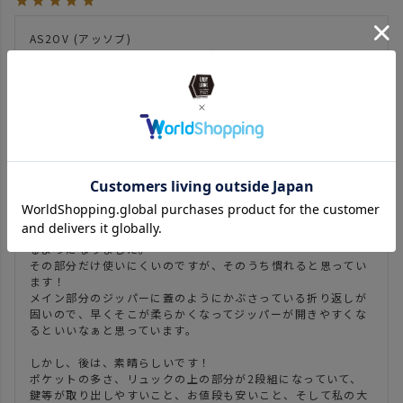
AS2OV (アッソブ) 

ビジネスリュック ビジネスバッグ バックパック WATER 
PROOF CORDURA 305D 2WAY BAG Sサイズ 141608

からの乗り換えです。

前のリュックのジッパーが疲労して折れたので、こちらの商品
に買い換えました。4年間ぐらい、もう毎日のように使ってい
ました。

こちらの商品は、サイズは一回り小さくなり、ポケットがとて
も充実していて素晴らしい👍

しかし、前のリュックに比べてPCが取り出しにくい🥲

メイン部分の拡張のためのテープが、サイドのジッパーと重な
っているので、パソコンを取り出すのに、前よりも一手間かか
るようになりました。

その部分だけ使いにくいのですが、そのうち慣れると思ってい
ます！

メイン部分のジッパーに蓋のようにかぶさっている折り返しが
固いので、早くそこが柔らかくなってジッパーが開きやすくな
るといいなぁと思っています。

しかし、後は、素晴らしいです！

ポケットの多さ、リュックの上の部分が2段組になっていて、
鍵等が取り出しやすいこと、お値段も安いこと、そして私の大