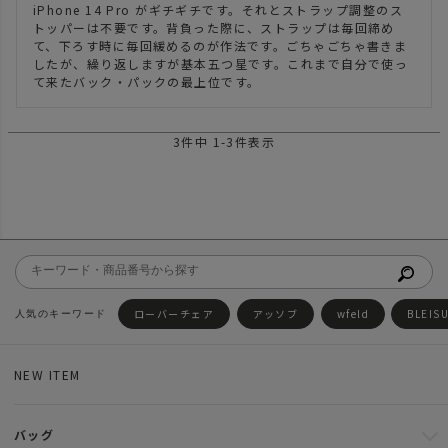
iPhone 14 Pro がギチギチです。それとストラップ調整のス
トッパーは不要です。背負った際に、ストラップは毎回締め
て、下ろす時に毎回緩めるのが作法です。ごちゃごちゃ書きま
したが、繰り返しますが基本五つ星です。これまで自分で使っ
3
件中
1
-
3
件表示
ローバーチェア
アッソブ
wfeld
BLEIS
NEW ITEM
バッグ