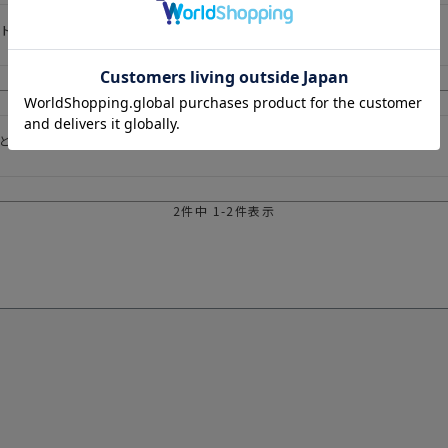
トでした。使いやすいととても喜んでいました。
とし各国の紙幣もそのまま入れ使用でき旅行にはかかせません！
2
件中
1
-
2
件表示