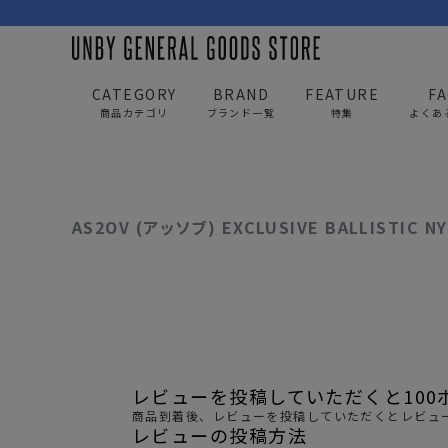
CATEGORY
BRAND
FEATURE
F
UNBY GENERAL GOODS STORE
ITEM
バッグ・ファッション
AS2OV (アッ
商品カテゴリ
ブランド一覧
特集
よくあ
BAG
APP
AS2OV (アッソブ) EXCLUSIVE BALLISTIC 
バッグ
アパレル
リュック/バックパック
トップス
ショルダー/サコッシュ
アウター
AS2OV
AS2OV 
ビジネスバッグ
パンツ
レビューを投稿していただくと100
トートバッグ/ボストン
キャップ/帽子
商品到着後、レビューを投稿していただくとレビュー
レビューの投稿方法
ポーチ・クラッチ
シューズ/靴下