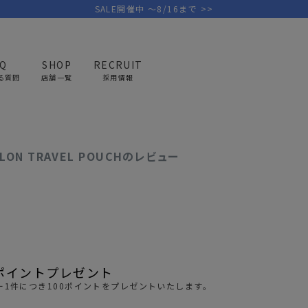
SALE開催中 ～8/16まで >>
AQ
SHOP
RECRUIT
ソブ) EXCLUSIVE BALLISTIC NYLON TRAVEL POUCHのレビュー
る質問
店舗一覧
採用情報
PICK UP BRAND
AREL
OUTDOOR
G
NYLON TRAVEL POUCHのレビュー
アウトドア
ゴ
テント/タープ
キャディバ
ファニチャー
バッグ/ポ
GOLF
MINIMAL WORKS
CA
ランタン/ライト
クラブケー
その他の取扱ブランド一覧はこちら
ポイントプレゼント
寝具
ウェア/ア
1件につき100ポイントをプレゼントいたします。
キッチン
その他グッ