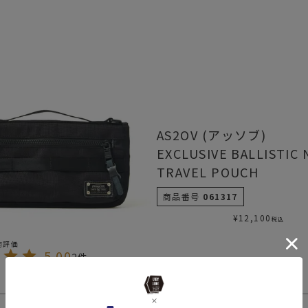
AS2OV (アッソブ)
EXCLUSIVE BALLISTIC
TRAVEL POUCH
商品番号
061317
¥
12,100
税込
5.00
2
2
件中
1
-
2
件表示