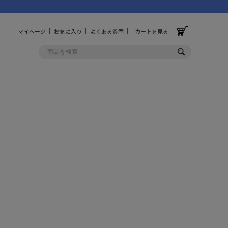
マイページ
お気に入り
よくある質問
カートを見る
OLF
OTHER
ルフ
その他
ッグ
財布
ーチ
キーホルダー/カラビナ
BINZERO
UNBY ORIGINAL
ス
キッチンツール
パレル
インテリア
ズ
収納