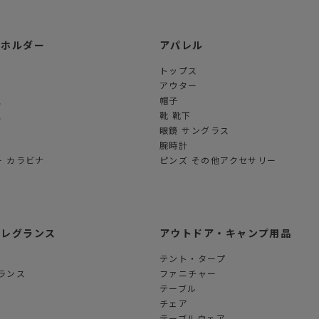
ーホルダー
アパレル
トップス
アウター
ス
帽子
ス
靴 靴下
眼鏡 サングラス
腕時計
 カラビナ
ピンズ その他アクセサリー
フレグランス
アウトドア・キャンプ用品
テント・タープ
ランス
ファニチャー
テーブル
チェア
テーブルウェア