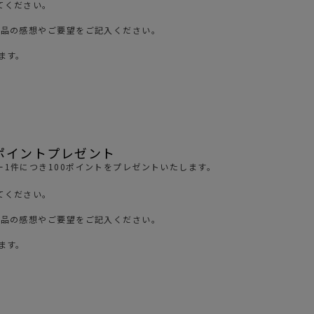
てください。
ガネ
焚き火/ストーブ
商品の感想やご要望をご記入ください。
フィールドギア
ます。
クーラーボックス
コンテナ/収納
ステッカー
その他
ポイントプレゼント
1件につき100ポイントをプレゼントいたします。
てください。
商品の感想やご要望をご記入ください。
ます。