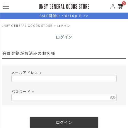
0
SALE開催中 ～8/16まで >>
UNBY GENERAL GOODS STORE
ログイン
ログイン
会員登録がお済みのお客様
メールアドレス
(
必
須
パスワード
)
(
必
須
)
ログイン