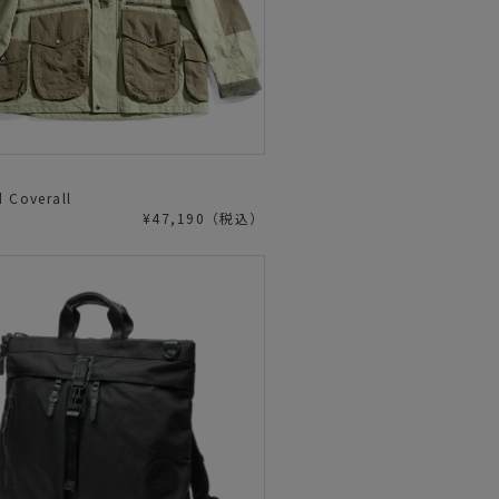
d Coverall
¥47,190（税込）