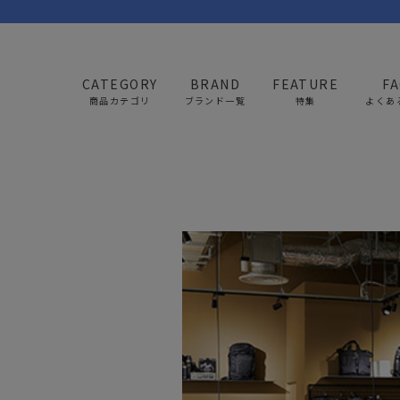
CATEGORY
BRAND
FEATURE
F
商品カテゴリ
ブランド一覧
特集
よくあ
BAG
APP
バッグ
アパレル
リュック/バックパック
トップス
ショルダー/サコッシュ
アウター
AS2OV
AS2OV 
ビジネスバッグ
パンツ
トートバッグ/ボストン
キャップ/帽子
ポーチ・クラッチ
シューズ/靴下