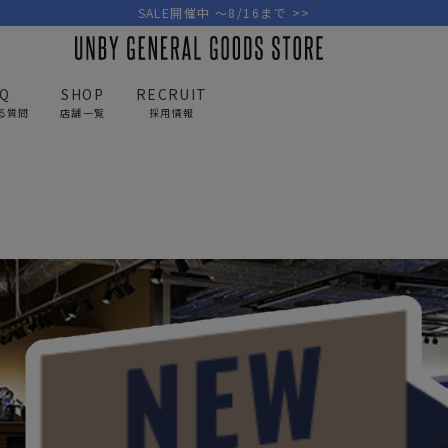
SALE開催中 ～8/16まで >>
AQ
SHOP
RECRUIT
る質問
店舗一覧
採用情報
PICK UP BRAND
AREL
OUTDOOR
G
アウトドア
ゴ
テント/タープ
キャディバ
ファニチャー
バッグ/ポ
GOLF
MINIMAL WORKS
CA
ランタン/ライト
クラブケー
その他の取扱ブランド一覧はこちら
寝具
ウェア/ア
キッチン
その他グッ