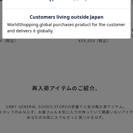
Danner
SOMABI
KLAMATH CHUKKA
別注 BALL
050（税込）
¥39,050（税込）
再入荷アイテムのご紹介。
UNBY GENERAL GOODS STOREの定番で人気の再入荷アイテム。
のスタッフのみならず、お客さんもお気に入りの持っていて間違いないアイ
あなたのお気に入りもきっと見つかるはず。