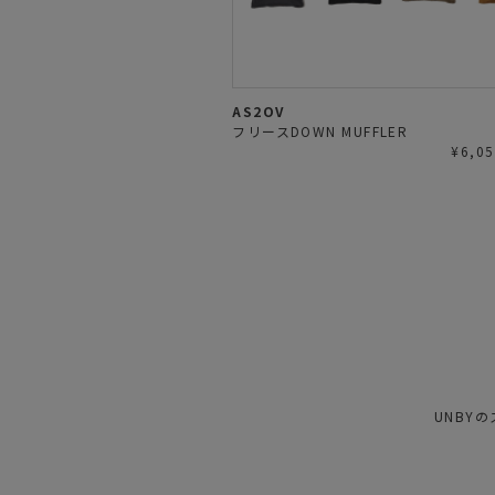
AS2OV
フリースDOWN MUFFLER
¥6,
UNBY