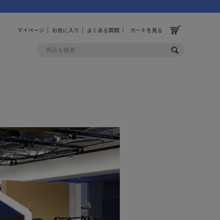
マイページ
お気に入り
よくある質問
カートを見る
OLF
OTHER
ルフ
その他
ッグ
財布
ーチ
キーホルダー/カラビナ
BINZERO
UNBY ORIGINAL
ス
キッチンツール
パレル
インテリア
ズ
収納