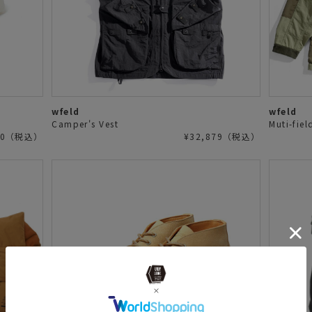
wfeld
wfeld
Camper's Vest
Muti-fiel
000（税込）
¥32,879（税込）