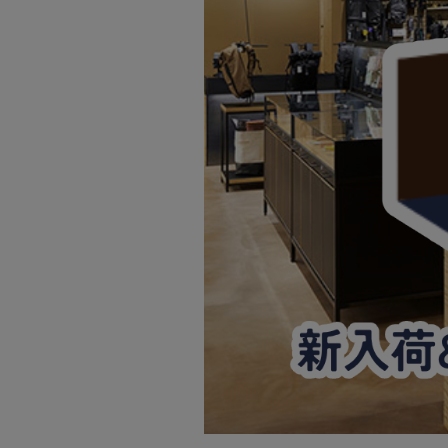
サングラス/メ
時計
その他