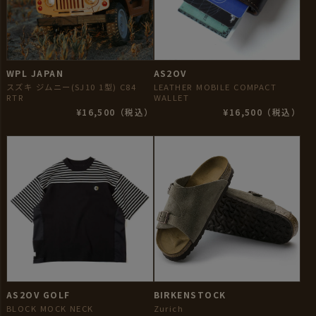
WPL JAPAN
AS2OV
スズキ ジムニー(SJ10 1型) C84
LEATHER MOBILE COMPACT
RTR
WALLET
¥16,500（税込）
¥16,500（税込）
AS2OV GOLF
BIRKENSTOCK
BLOCK MOCK NECK
Zurich