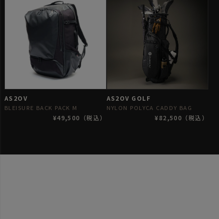
AS2OV
AS2OV GOLF
BLEISURE BACK PACK M
NYLON POLYCA CADDY BAG
¥49,500（税込）
¥82,500（税込）