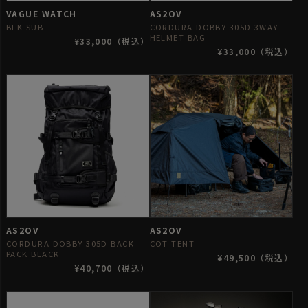
VAGUE WATCH
AS2OV
BLK SUB
CORDURA DOBBY 305D 3WAY
HELMET BAG
¥33,000（税込）
¥33,000（税込）
AS2OV
AS2OV
CORDURA DOBBY 305D BACK
COT TENT
PACK BLACK
¥49,500（税込）
¥40,700（税込）