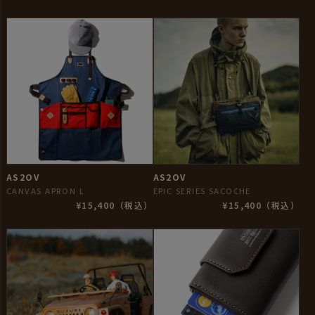
AS2OV
AS2OV
CANVAS APRON L
EPIC SERIES SACOCHE
¥15,400（税込）
¥15,400（税込）