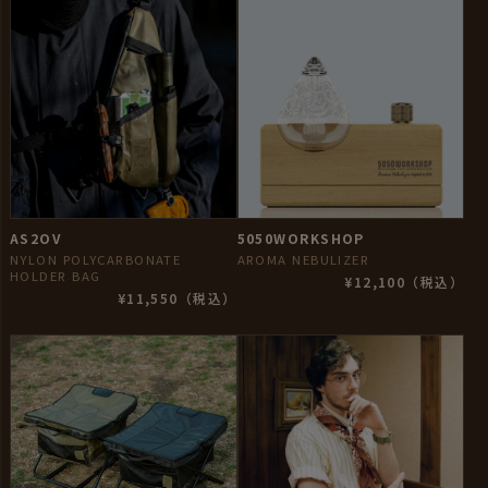
AS2OV
5050WORKSHOP
NYLON POLYCARBONATE
AROMA NEBULIZER
HOLDER BAG
¥12,100（税込）
¥11,550（税込）