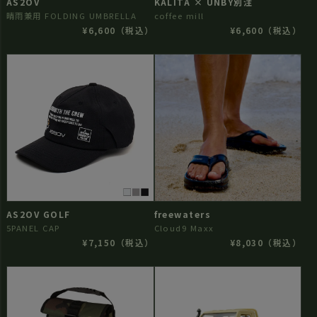
AS2OV
KALITA × UNBY別注
晴雨兼用 FOLDING UMBRELLA
coffee mill
¥6,600（税込）
¥6,600（税込）
AS2OV GOLF
freewaters
5PANEL CAP
Cloud9 Maxx
¥7,150（税込）
¥8,030（税込）