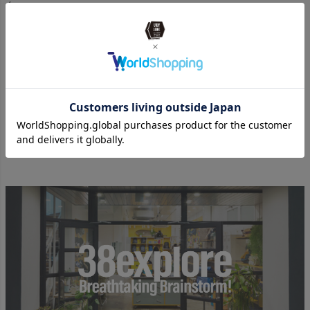
ん。
※弱から長押しで無段階調光も可能です。
UNBY原宿店、箕面店、三田店で
【38explore】のコーナー展開も
開始。