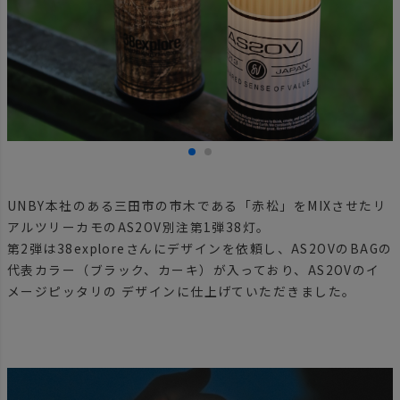
UNBY本社のある三田市の市木である「赤松」をMIXさせたリ
アルツリーカモのAS2OV別注第1弾38灯。
第2弾は38exploreさんにデザインを依頼し、AS2OVのBAGの
代表カラー（ブラック、カーキ）が入っており、AS2OVのイ
メージピッタリの デザインに仕上げていただきました。