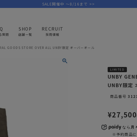
SALE開催中 ～8/16まで >>
AQ
SHOP
RECRUIT
る質問
店舗一覧
採用情報
ERAL GOODS STORE OVER ALL UNBY限定 オーバーオール
PICK UP BRAND
AREL
OUTDOOR
G
LIMITED
アウトドア
ゴ
UNBY GEN
UNBY限定
テント/タープ
キャディバ
商品番号
312
ファニチャー
バッグ/ポ
GOLF
MINIMAL WORKS
CA
ランタン/ライト
クラブケー
¥
27,500
その他の取扱ブランド一覧はこちら
寝具
ウェア/ア
なら
月々
キッチン
その他グッ
※予約商品に