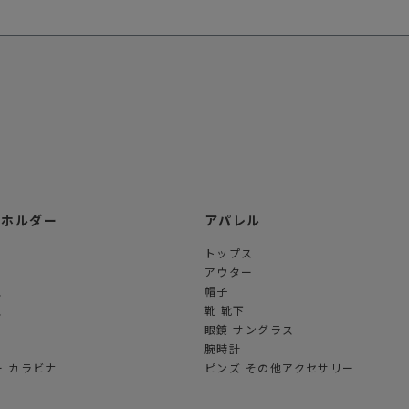
ーホルダー
アパレル
トップス
アウター
ス
帽子
ス
靴 靴下
眼鏡 サングラス
腕時計
 カラビナ
ピンズ その他アクセサリー