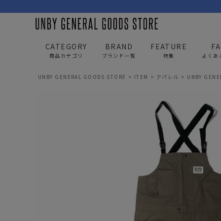
CATEGORY
BRAND
FEATURE
F
商品カテゴリ
ブランド一覧
特集
よくあ
UNBY GENERAL GOODS STORE
ITEM
アパレル
UNBY GEN
BAG
APP
バッグ
アパレル
リュック/バックパック
トップス
ショルダー/サコッシュ
アウター
AS2OV
AS2OV 
ビジネスバッグ
パンツ
トートバッグ/ボストン
キャップ/帽子
ポーチ・クラッチ
シューズ/靴下