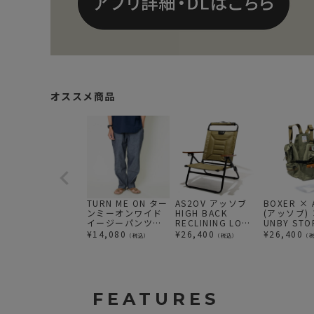
オススメ商品
TURN ME ON ター
AS2OV アッソブ
BOXER × 
ンミーオンワイド
HIGH BACK
(アッソブ)
イージーパンツ
RECLINING LOW
UNBY ST
(INDIGO)
ROVER CHAIR
RED CAT V
¥
14,080
¥
26,400
¥
26,400
（税込）
（税込）
（
KHAKI ハイバック
ベスト
ローバーチェア カ
ーキ
FEATURES