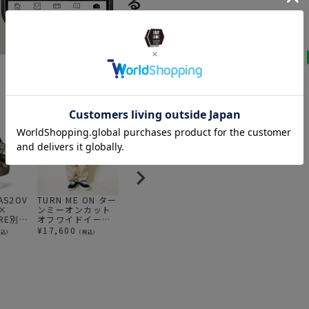
BRAND
UNB
ITEM
アウ
ITEM
アウ
ITEM
アウ
BRAND
UNB
ITEM
アパ
SPECIAL
s
AS2OV
TURN ME ON ター
Gramicci グラミ
AS2OV (アッソブ)
Li
 ×
ンミーオンカット
チ TC/TWILL
OILED SHRINK
レ
SPECIAL
U
ORE別注
オフワイドイージ
TUCK TAPERD
LEATHER SHORT
LO
EST /
ーパンツ (SAND
PANT | TCツイル
WALLET / 折財布
P
¥
17,600
¥
10,780
¥
26,400
¥
税込）
（税込）
（税込）
（税込）
news
202
BEIGE)
タックテーパード
フ
パンツ
ン
news
UNBY 
news
三田