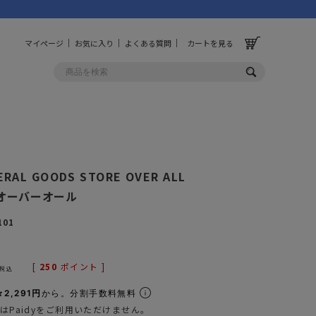
マイページ
お気に入り
よくある質問
カートを見る
OLF
OTHER
ルフ
その他
ERAL GOODS STORE OVER ALL
 オーバーオール
ッグ
財布
101
ーチ
キーホルダー/カラビナ
BINZERO
UNBY ORIGINAL
ス
キッチンツール
[
250
ポイント ]
税込
パレル
インテリア
2,291円
から。分割手数料無料
ズ
収納
はPaidyをご利用いただけません。