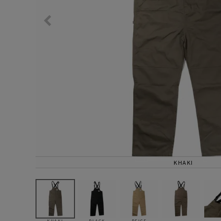
サングラス/メ
時計
その他
KHAKI