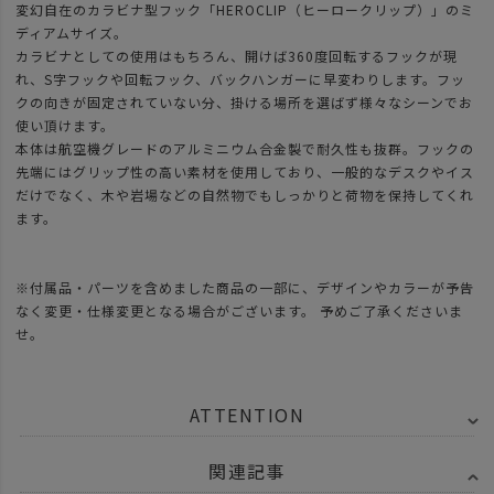
変幻自在のカラビナ型フック「HEROCLIP（ヒーロークリップ）」のミ
ディアムサイズ。
カラビナとしての使用はもちろん、開けば360度回転するフックが現
れ、S字フックや回転フック、バックハンガーに早変わりします。フッ
クの向きが固定されていない分、掛ける場所を選ばず様々なシーンでお
使い頂けます。
本体は航空機グレードのアルミニウム合金製で耐久性も抜群。フックの
先端にはグリップ性の高い素材を使用しており、一般的なデスクやイス
だけでなく、木や岩場などの自然物でもしっかりと荷物を保持してくれ
ます。
※付属品・パーツを含めました商品の一部に、デザインやカラーが予告
なく変更・仕様変更となる場合がございます。 予めご了承くださいま
せ。
ATTENTION
関連記事