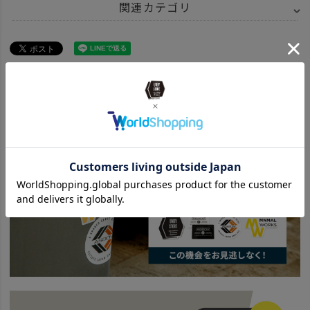
関連カテゴリ
ITEM
雑貨・ホビー
その他雑貨
SPECIAL
父の日
梅-1000円～
BRAND
UNBY SELECT
ETC. - その他
SPECIAL
AS2OV TRAVEL GOODS