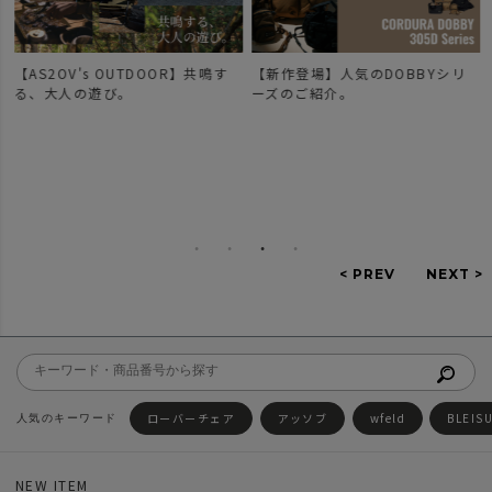
【AS2OV's OUTDOOR】共鳴す
【新作登場】人気のDOBBYシリ
で
る、大人の遊び。
ーズのご紹介。
ローバーチェア
アッソブ
wfeld
BLEIS
NEW ITEM