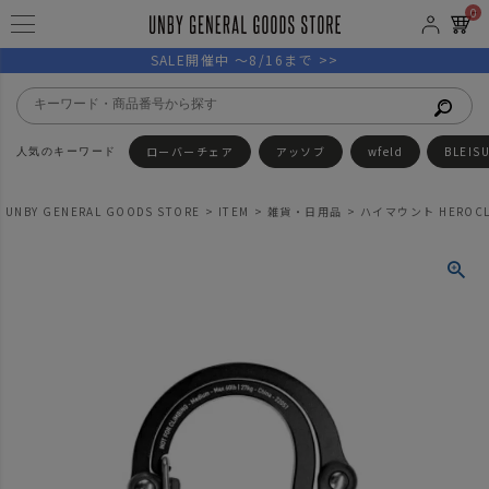
0
SALE開催中 ～8/16まで >>
ローバーチェア
アッソブ
wfeld
BLEIS
UNBY GENERAL GOODS STORE
ITEM
雑貨・日用品
ハイマウント HEROCLIP