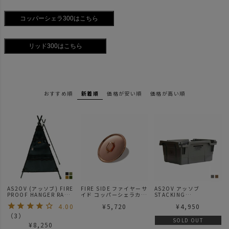
おすすめ順
新着順
価格が安い順
価格が高い順
AS2OV (アッソブ) FIRE
FIRE SIDE ファイヤーサ
AS2OV アッソブ
PROOF HANGER RACK
イド コッパーシェラカッ
STACKING
POCKET
プ リッド300
CONTAINER スタッキン
4.00
¥
5,720
¥
4,950
ALBERTON CANVAS
グ コンテナ 19L (HB-
SERIES / アルバートン
25)
（
3
）
キャンバスシリーズ
SOLD OUT
¥
8,250
indian hanger インディ