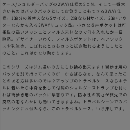
ケース/ショルダーバッグの2WAY仕様のSとM、そして一番大
きいものはバックパックとして背負うこともできる3WAY仕
様。1泊分の着替えならSサイズ、2泊ならMサイズ、2泊+アウ
ターなんかも入る3WAYリュック型。小さな収納ポケットは可
視性の高いメッシュとフィルム素材なので何を入れたか一目
瞭然。デザイナーいわく、フィルムポケットは、ヘアワック
スや乳液等、こぼれたときもさっと拭き取れるようにしたと
のこと。これはかなり助かります。
このシリーズはジム通いの方にもお勧め出来ます！街歩き用の
バッグを別で持っていくのが「かさばるなぁ」なんて思ったこ
とのある方は多いのでは？アッソブのトラベルケースならホテ
ルに着いたら中身を出して付属のショルダーストラップを付け
れば街歩き用のバックに早替りです。防水性の高さが旅先での
突然の雨なんかにも効いてきますよね。トラベルシーンでのパ
ッキングにお悩みなら、このトラベルケース、いち押しです。