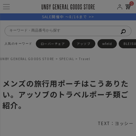
0
SALE開催中 ～8/16まで >>
ローバーチェア
アッソブ
wfeld
BLEIS
UNBY GENERAL GOODS STORE
SPECIAL
Travel
メンズの旅行用ポーチはこうありた
い。アッソブのトラベルポーチ類ご
紹介。
TEXT：ヨッシー