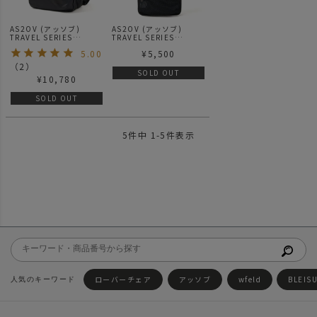
AS2OV (アッソブ)
AS2OV (アッソブ)
TRAVEL SERIES
TRAVEL SERIES
TRAVEL CASE 3WAY
AMENITY POUCH
5.00
¥
5,500
（
2
）
SOLD OUT
¥
10,780
SOLD OUT
5
件中
1
-
5
件表示
ローバーチェア
アッソブ
wfeld
BLEIS