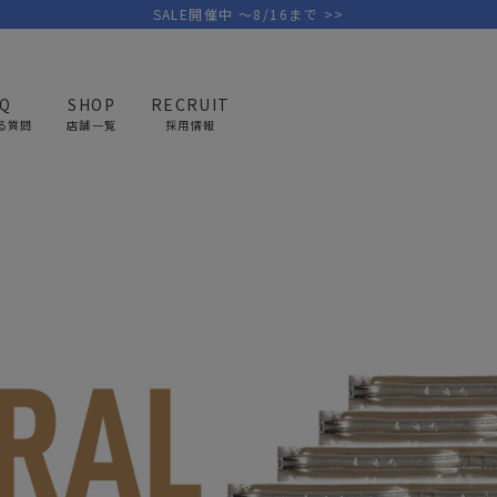
SALE開催中 ～8/16まで >>
の便利な圧縮袋
AQ
SHOP
RECRUIT
る質問
店舗一覧
採用情報
PICK UP BRAND
AREL
OUTDOOR
G
アウトドア
ゴ
テント/タープ
キャディバ
ファニチャー
バッグ/ポ
GOLF
MINIMAL WORKS
CA
ランタン/ライト
クラブケー
その他の取扱ブランド一覧はこちら
寝具
ウェア/ア
キッチン
その他グッ