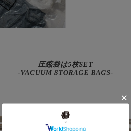
圧縮袋は5枚SET
-VACUUM STORAGE BAGS-