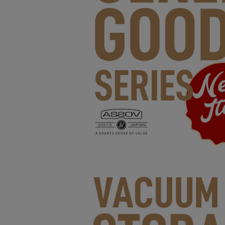
サングラス/メ
時計
その他