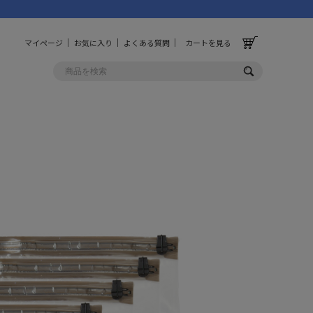
マイページ
お気に入り
よくある質問
カートを見る
OLF
OTHER
ルフ
その他
ッグ
財布
ーチ
キーホルダー/カラビナ
BINZERO
UNBY ORIGINAL
ス
キッチンツール
パレル
インテリア
ズ
収納