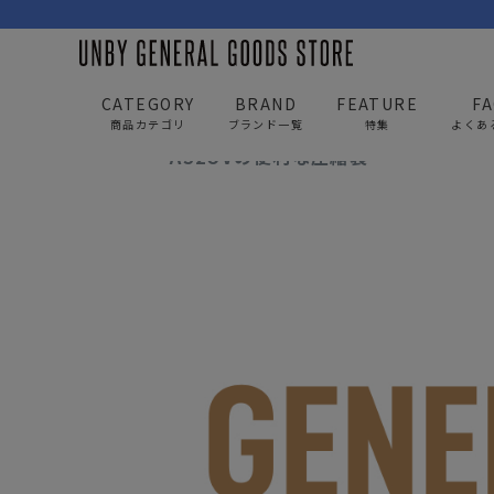
UNBY GENERAL GOODS STORE
news
AS2OV
CATEGORY
BRAND
FEATURE
F
商品カテゴリ
ブランド一覧
特集
よくあ
AS2OVの便利な圧縮袋
BAG
APP
バッグ
アパレル
リュック/バックパック
トップス
ショルダー/サコッシュ
アウター
AS2OV
AS2OV 
ビジネスバッグ
パンツ
トートバッグ/ボストン
キャップ/帽子
ポーチ・クラッチ
シューズ/靴下