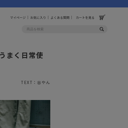
マイページ
お気に入り
よくある質問
カートを見る
をうまく日常使
OLF
OTHER
ルフ
その他
TEXT：谷やん
ッグ
財布
ーチ
キーホルダー/カラビナ
BINZERO
UNBY ORIGINAL
ス
キッチンツール
パレル
インテリア
ズ
収納