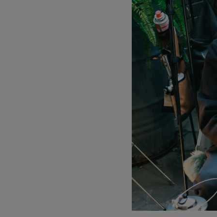
サングラス/メ
時計
その他