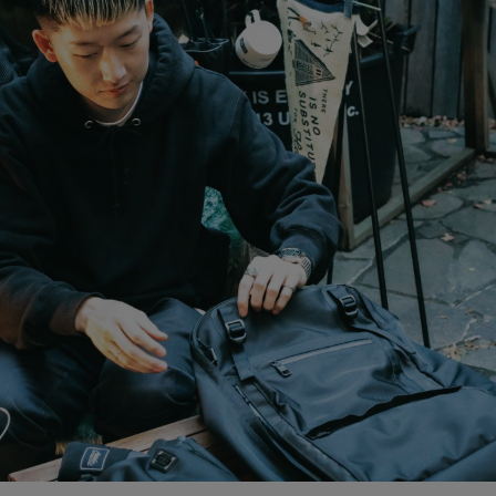
ガネ
焚き火/ストーブ
フィールドギア
クーラーボックス
コンテナ/収納
ステッカー
その他