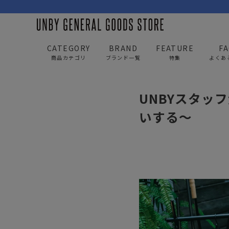
CATEGORY
BRAND
FEATURE
F
商品カテゴリ
ブランド一覧
特集
よくあ
UNBY GENERAL GOODS STORE
news
UNBYス
UNBYスタッ
BAG
APP
いする～
バッグ
アパレル
リュック/バックパック
トップス
ショルダー/サコッシュ
アウター
AS2OV
AS2OV 
ビジネスバッグ
パンツ
トートバッグ/ボストン
キャップ/帽子
ポーチ・クラッチ
シューズ/靴下