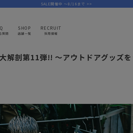
SALE開催中 ～8/16まで >>
AQ
SHOP
RECRUIT
る質問
店舗一覧
採用情報
タッフの大解剖第11弾！
フ大解剖第11弾!! ～アウトドアグッズ
PICK UP BRAND
AREL
OUTDOOR
G
アウトドア
ゴ
テント/タープ
キャディバ
ファニチャー
バッグ/ポ
GOLF
MINIMAL WORKS
CA
ランタン/ライト
クラブケー
その他の取扱ブランド一覧はこちら
寝具
ウェア/ア
キッチン
その他グッ