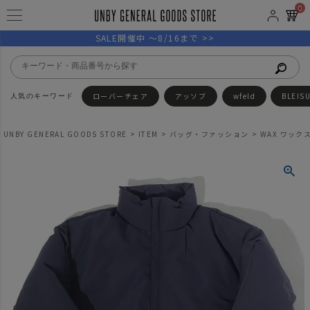
0
SALE開催中 ～8/16まで >>
ローバーチェア
アッソブ
wfeld
BLEIS
UNBY GENERAL GOODS STORE
ITEM
バッグ・ファッション
WAX ワックス