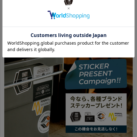
news
UNBY apparel 23FW
WAX - ワックス 商品一覧はこちら
news
UNBYセレクトで作る、冬を楽しむアウタースタイル4選。
news
UNBYセレクトで作る、秋冬のお手本スタイル。Vol.1
news
UNBYセレクトで作る、秋のお手本スタイル。Vol.2