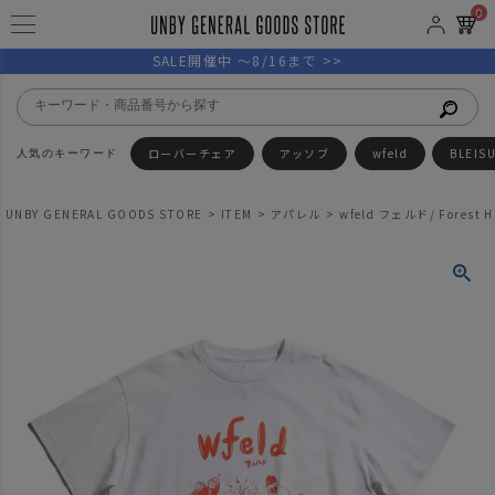
0
SALE開催中 ～8/16まで >>
ローバーチェア
アッソブ
wfeld
BLEIS
UNBY GENERAL GOODS STORE
ITEM
アパレル
wfeld フェルド/ Forest H