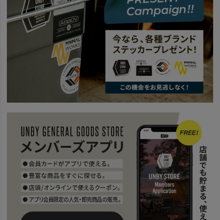
BRAND
wfeld
news
AS2OV Wfeld PRESENTS UNBY NEW YEAR SESSION
news
UNBYで今年の春夏、買い始め。26