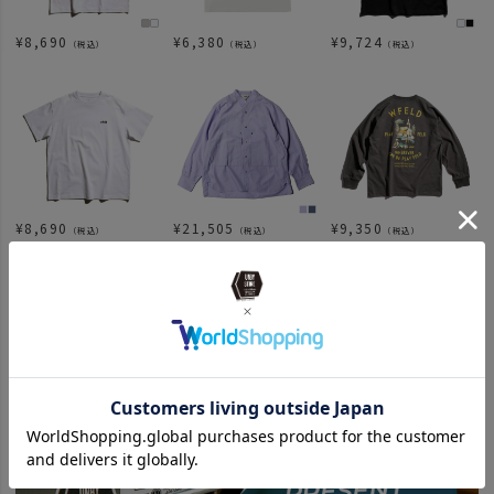
¥
8,690
¥
6,380
¥
9,724
（税込）
（税込）
（税込）
¥
8,690
¥
21,505
¥
9,350
（税込）
（税込）
（税込）
関連カテゴリ
ITEM
アパレル
トップス
ITEM
バッグ・ファッション
ITEM
アウトドア・キャンプ用品
アウトドアアパレル
BRAND
wfeld
wfeld26ｓｓ