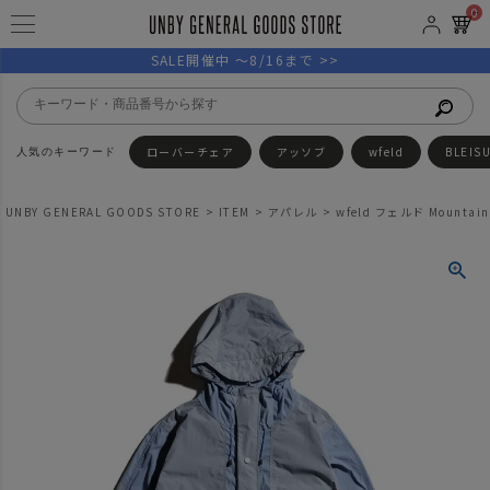
0
SALE開催中 ～8/16まで >>
ローバーチェア
アッソブ
wfeld
BLEIS
UNBY GENERAL GOODS STORE
ITEM
アパレル
wfeld フェルド Mountain 