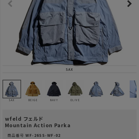
SAX
SAX
BEIGE
NAVY
OLIVE
wfeld フェルド
Mountain Action Parka
商品番号
WF-26SS-WF-02