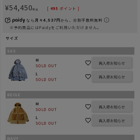
¥
54,450
[
495
ポイント ]
税込
なら
月々4,537円
から。分割手数料無料
※予約商品にはPaidyをご利用いただけません。
サイズ
SAX
M
再入荷お知らせ
SOLD OUT
L
再入荷お知らせ
SOLD OUT
BEIGE
M
再入荷お知らせ
SOLD OUT
L
再入荷お知らせ
SOLD OUT
NAVY