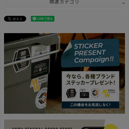
関連カテゴリ
ITEM
アパレル
アウター
ITEM
バッグ・ファッション
ITEM
アウトドア・キャンプ用品
アウトドアアパレル
BRAND
wfeld
BRAND
wfeld
wfeld26ｓｓ
news
AS2OV Wfeld PRESENTS UNBY NEW YEAR SESSION
news
UNBYで今年の春夏、買い始め。26