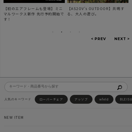
【初のエアフレームも登場】ミニ
【AS2OV's OUTDOOR】共鳴す
マルワークス新作 先行予約開始で
る、大人の遊び。
す！
ローバーチェア
アッソブ
wfeld
BLEIS
NEW ITEM