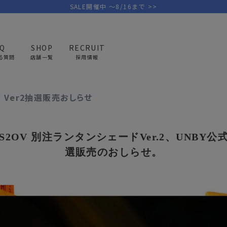
SALE開催中 ～8/16まで >>
AQ
SHOP
RECRUIT
る質問
店舗一覧
採用情報
 × AS2OV別注ランタンシェード Ver2抽選販売おしらせ
ド Ver2抽選販売おしらせ
PICK UP BRAND
AREL
OUTDOOR
G
アウトドア
ゴ
 × AS2OV 別注ランタンシェードVer.2、UNBY
テント/タープ
キャディバ
選販売のおしらせ。
ファニチャー
バッグ/ポ
GOLF
MINIMAL WORKS
CA
ランタン/ライト
クラブケー
その他の取扱ブランド一覧はこちら
寝具
ウェア/ア
キッチン
その他グッ