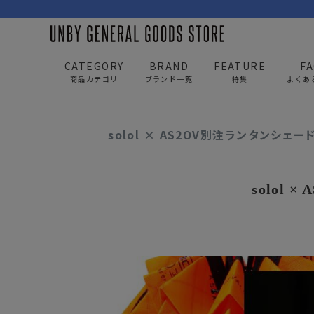
CATEGORY
BRAND
FEATURE
F
商品カテゴリ
ブランド一覧
特集
よくあ
UNBY GENERAL GOODS STORE
news
solol
solol × AS2OV別注ランタンシェー
BAG
APP
バッグ
アパレル
solol
リュック/バックパック
トップス
ショルダー/サコッシュ
アウター
AS2OV
AS2OV 
ビジネスバッグ
パンツ
トートバッグ/ボストン
キャップ/帽子
ポーチ・クラッチ
シューズ/靴下