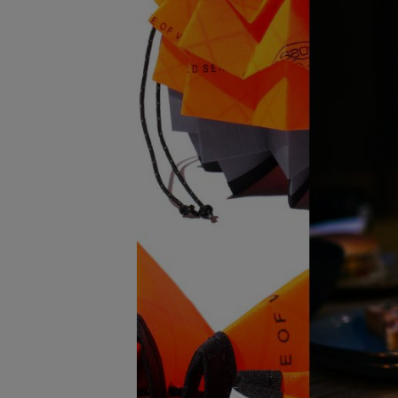
サングラス/メ
時計
その他