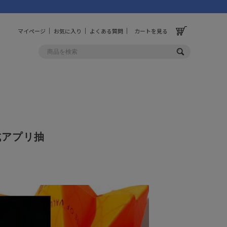
マイページ
お気に入り
よくある質問
カートを見る
OLF
OTHER
ルフ
その他
公式アプリ抽
ッグ
財布
ーチ
キーホルダー/カラビナ
BINZERO
UNBY ORIGINAL
ス
キッチンツール
パレル
インテリア
ズ
収納