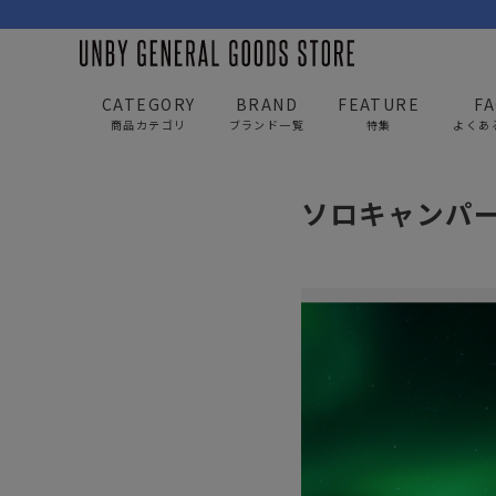
CATEGORY
BRAND
FEATURE
F
商品カテゴリ
ブランド一覧
特集
よくあ
UNBY GENERAL GOODS STORE
news
セール中
ソロキャンパ
BAG
APP
バッグ
アパレル
リュック/バックパック
トップス
ショルダー/サコッシュ
アウター
AS2OV
AS2OV 
ビジネスバッグ
パンツ
トートバッグ/ボストン
キャップ/帽子
ポーチ・クラッチ
シューズ/靴下