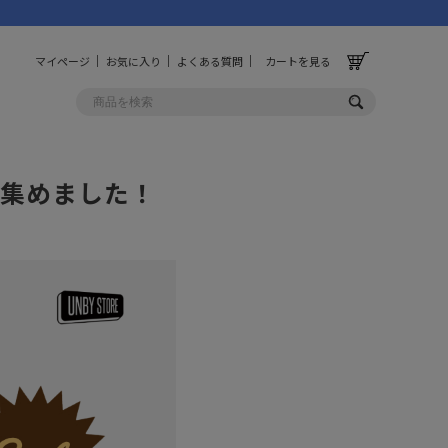
マイページ
お気に入り
よくある質問
カートを見る
集めました！
OLF
OTHER
ルフ
その他
ッグ
財布
ーチ
キーホルダー/カラビナ
BINZERO
UNBY ORIGINAL
ス
キッチンツール
パレル
インテリア
ズ
収納