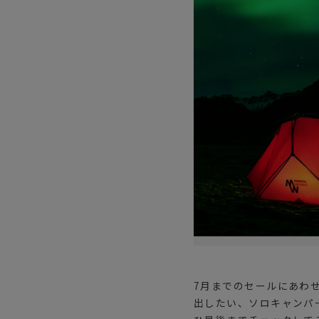
サングラス/メ
時計
その他
7月までのセールにあわ
出したい、ソロキャンパ