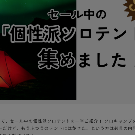
ガネ
焚き火/ストーブ
フィールドギア
クーラーボックス
コンテナ/収納
ステッカー
その他
せて、セール中の個性派ソロテントを一挙ご紹介！ ソロキャンプ
ーだけど、もうふつうのテントには飽きた、という方は必見の内