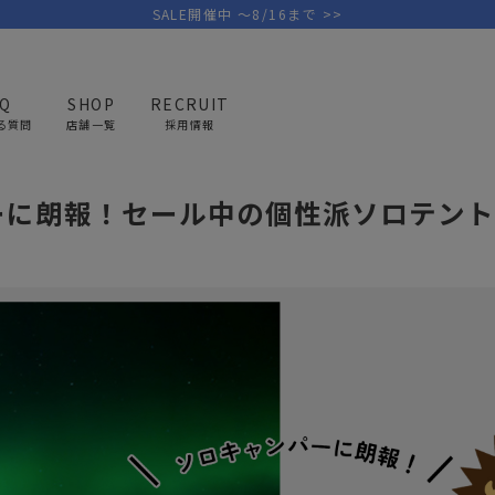
SALE開催中 ～8/16まで >>
AQ
SHOP
RECRUIT
る質問
店舗一覧
採用情報
の個性派ソロテント集めました！
ーに朗報！セール中の個性派ソロテント
PICK UP BRAND
AREL
OUTDOOR
G
アウトドア
ゴ
テント/タープ
キャディバ
ファニチャー
バッグ/ポ
GOLF
MINIMAL WORKS
CA
ランタン/ライト
クラブケー
その他の取扱ブランド一覧はこちら
寝具
ウェア/ア
キッチン
その他グッ