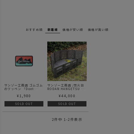
おすすめ順
新着順
価格が安い順
価格が高い順
サンゾー工務店 ゴムゴム
サンゾー工務店 /焚火台
のワッペン 「Dont
RODAN HANGETSU セ
think feel」
ット ロダン 半月セット -
¥
1,980
¥
44,000
BRICK
SOLD OUT
SOLD OUT
2
件中
1
-
2
件表示