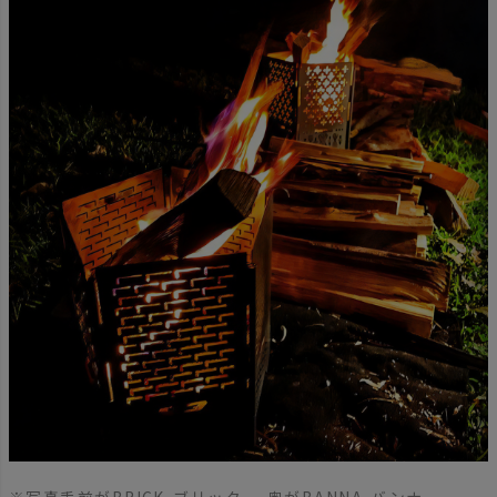
※写真手前がBRICK-ブリック-、奥がBANNA-バンナ-