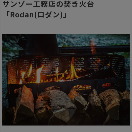
サンゾー工務店の焚き火台
「Rodan(ロダン)」