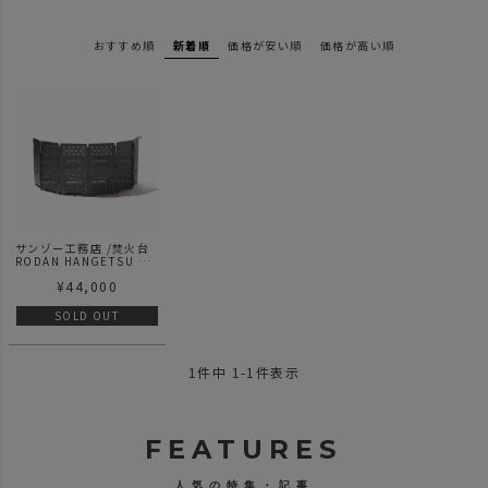
おすすめ順
新着順
価格が安い順
価格が高い順
サンゾー工務店 /焚火台
RODAN HANGETSU セ
ット ロダン 半月セット -
¥
44,000
BANNA
SOLD OUT
1
件中
1
-
1
件表示
FEATURES
人気の特集・記事