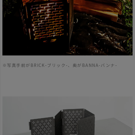
※写真手前がBRICK-ブリック-、奥がBANNA-バンナ-