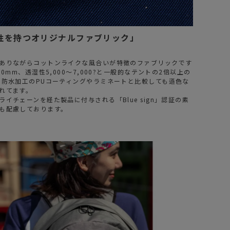
性を持つオリジナルファブリック」
ありながらコットンライクな風合いが特徴のファブリックです
00mm、透湿性5,000～7,000?と一般的なテントの2倍以上の
の防水加工のPUコーティングやラミネートと比較しても遜色な
れてます。
イチェーンを経た製品に付与される「Blue sign」認証の素
も配慮しております。