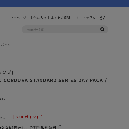
マイページ
お気に入り
よくある質問
カートを見る
ックパック
OLF
OTHER
ルフ
その他
アッソブ)
 CORDURA STANDARD SERIES DAY PACK /
ッグ
財布
ク
ーチ
キーホルダー/カラビナ
317
BINZERO
UNBY ORIGINAL
ス
キッチンツール
パレル
インテリア
[
260
ポイント ]
税込
ズ
収納
2,383円
から。分割手数料無料