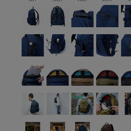
NAVY
CAMEL
KHAKI
BLACK
G