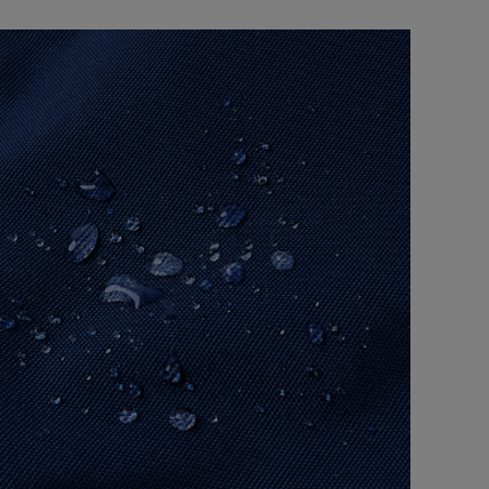
S2OV (アッソブ)
AS2OV (アッソブ)
30×1000D
EPIC SERIES DAY
ORDURA
PACK / デイパック
TANDARD
24,200
¥
24,200
（税込）
（税込）
RIES TOTE
HOULDER S / ト
トショルダー S
イズ