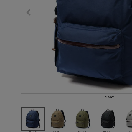
サングラス/メ
時計
その他
NAVY