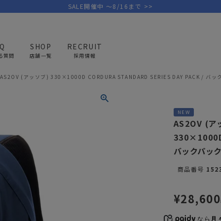
SALE開催中 ～8/16まで >>
AQ
SHOP
RECRUIT
る質問
店舗一覧
採用情報
AS2OV (アッソブ) 330×1000D CORDURA STANDARD SERIES DAY PACK / バ
PICK UP BRAND
AREL
OUTDOOR
G
NEW
アウトドア
ゴ
AS2OV (
330×1000D
テント/タープ
キャディバ
バックパッ
ファニチャー
バッグ/ポ
商品番号
152
GOLF
MINIMAL WORKS
CA
ランタン/ライト
クラブケー
その他の取扱ブランド一覧はこちら
¥
28,600
寝具
ウェア/ア
キッチン
その他グッ
なら
月々