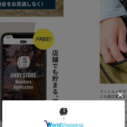
クッション付き
どの周辺機器も
ドリンクポケッ
るフラップポケ
荷物を落とす心
ます。
容量も30Lと
ックパックです