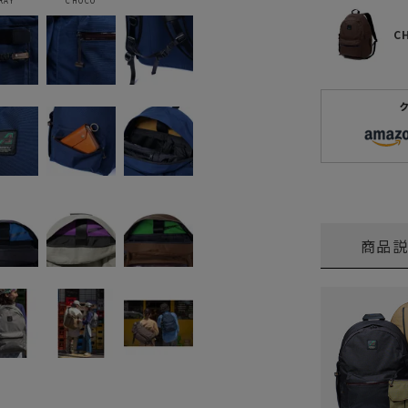
RAY
CHOCO
C
商品