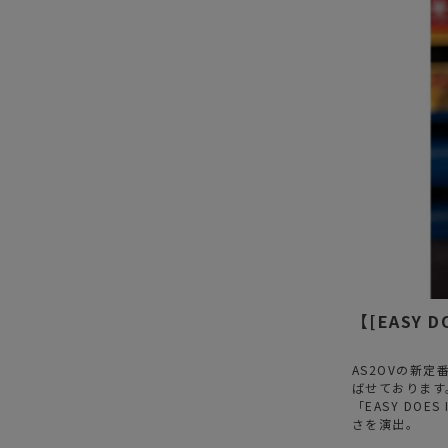
【[EASY 
AS2OVの新定
ばせております
「EASY DO
さを演出。