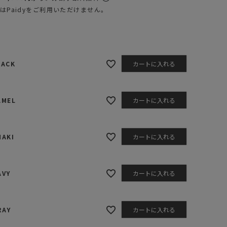
ステーショナリー
はPaidyをご利用いただけません。
コスメ/フレグランス
スマホアクセ
ステッカー
LACK
カートに入れる
食品/調味料
その他/ホビー
AMEL
カートに入れる
HAKI
カートに入れる
CAMEL
AVY
カートに入れる
RAY
カートに入れる