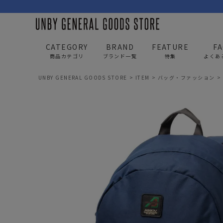
CATEGORY
BRAND
FEATURE
F
商品カテゴリ
ブランド一覧
特集
よくあ
UNBY GENERAL GOODS STORE
ITEM
バッグ・ファッション
BAG
APP
バッグ
アパレル
リュック/バックパック
トップス
ショルダー/サコッシュ
アウター
AS2OV
AS2OV 
ビジネスバッグ
パンツ
トートバッグ/ボストン
キャップ/帽子
ポーチ・クラッチ
シューズ/靴下