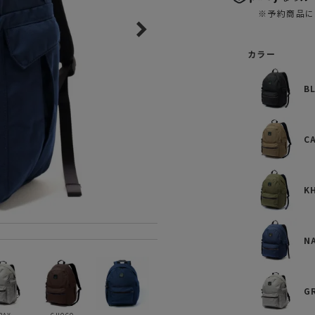
ガネ
焚き火/ストーブ
※予約商品に
フィールドギア
カラー
クーラーボックス
コンテナ/収納
B
ステッカー
その他
C
K
N
G