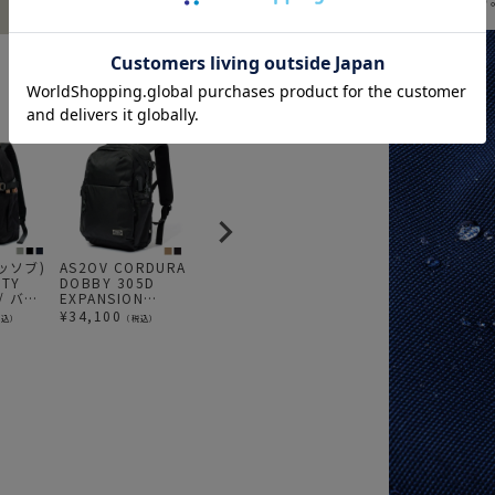
アッソブ)
AS2OV CORDURA
AS2OV (アッソブ)
AS2OV CORDURA
A
ITY
DOBBY 305D
330×1000D
DOBBY 305D DAY
3
 / バッ
EXPANSION
CORDURA
PACK KHAKI / バ
C
DAYPACK / デイパ
STANDARD
ックパック
S
¥
34,100
¥
26,400
¥
34,100
¥
税込）
（税込）
（税込）
（税込）
ック
SERIES TOTE
SE
SHOULDER L / ト
S
ートショルダー L
ー
サイズ
サ