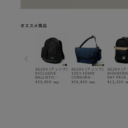
オススメ商品
AS2OV (アッソブ)
AS2OV (アッソブ)
AS2OV (
EXCLUSIVE
330×1000D
HIGHDENS
BALLISTIC
CORDURA
DAY PACK
2POCKET
STANDARD
クパック
¥
30,800
¥
30,800
¥
12,320
（税込）
（税込）
（
DAYPACK / 2ポケ
SERIES
ット デイパック バ
MESSENGER / メ
ックパック
ッセンジャー