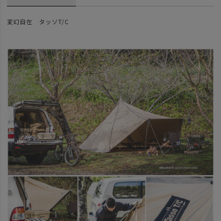
変幻自在 タッソT/C