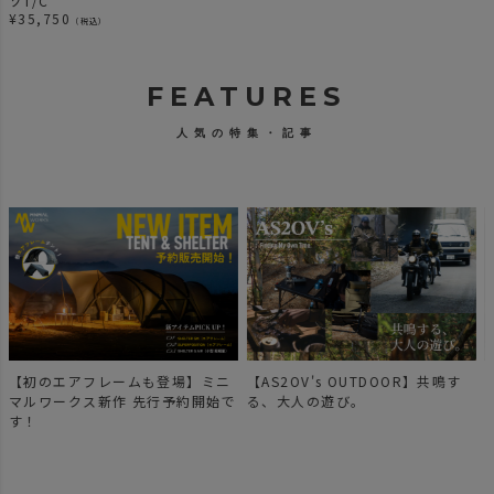
ソT/C
¥
35,750
（税込）
FEATURES
人気の特集・記事
【AS2OV's OUTDOOR】共鳴す
【新作登場】人気のDOBBYシリ
で
る、大人の遊び。
ーズのご紹介。