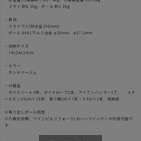
フライ:約6.3kg、ポール:約1.0kg
・素材
フライ:T/C(耐水圧350mm)
ポール:6061アルミ合金 φ30mm、φ27.2mm
・収納サイズ
74x24x24cm
・カラー
サンドベージュ
・付属品
ガイドシート1枚、ガイドロープ1本、アイアンハンマー1丁、 スチ
ールピン25cm×16本、張り綱2m×7本・3.5m×1本、収納袋
※張り出しポール別売
※六角形状時、ツインピルツフォークLのハーフインナーが利用可能で
す