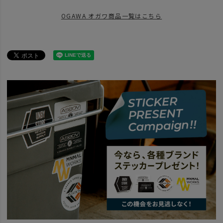
OGAWA オガワ商品一覧はこちら
news
再入荷OGAWA
ITEM
アウトドア・キャンプ用品
テント・タープ
テント
OGAWA オ
SALE
2026 SUMMER SALE
OUTDOOR
news
BLACK FRIDAY キャンプギア
news
SALE中！今すぐ手に入れたいテント5選