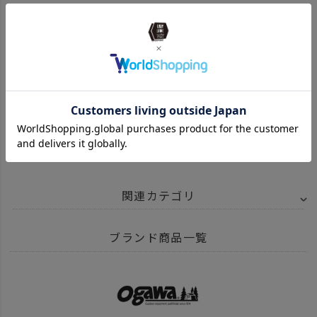
¥
31,900
¥
98,450
¥
35,200
（税込）
（税込）
（税込）
¥
41,800
¥
27,859
¥
770
（税込）
（税込）
（税込）
関連カテゴリ
ITEM
アウトドア・キャンプ用品
テント・タープ
テント
ブランド商品一覧
BRAND
UNBY SELECT
OGAWA オガワ
news
【再＆新入荷】OGAWAのテント＆ファニチャー
news
OGAWA 再入荷！