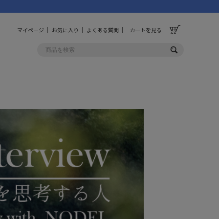
マイページ
お気に入り
よくある質問
カートを見る
OLF
OTHER
ルフ
その他
ッグ
財布
ーチ
キーホルダー/カラビナ
BINZERO
UNBY ORIGINAL
ス
キッチンツール
パレル
インテリア
ズ
収納