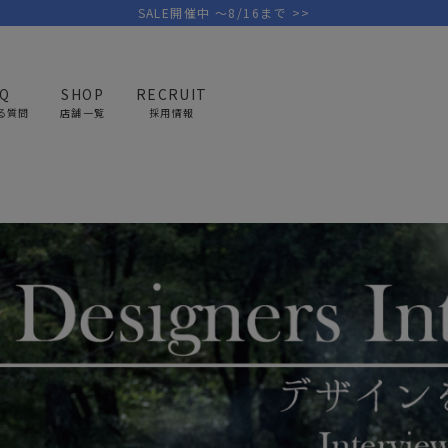
SALE開催中 ～8/16まで >>
AQ
SHOP
RECRUIT
る質問
店舗一覧
採用情報
PICK UP BRAND
AREL
OUTDOOR
G
アウトドア
ゴ
テント/タープ
キャディバ
ファニチャー
バッグ/ポ
GOLF
MINIMAL WORKS
CA
ランタン/ライト
クラブケー
その他の取扱ブランド一覧はこちら
寝具
ウェア/ア
キッチン
その他グッ