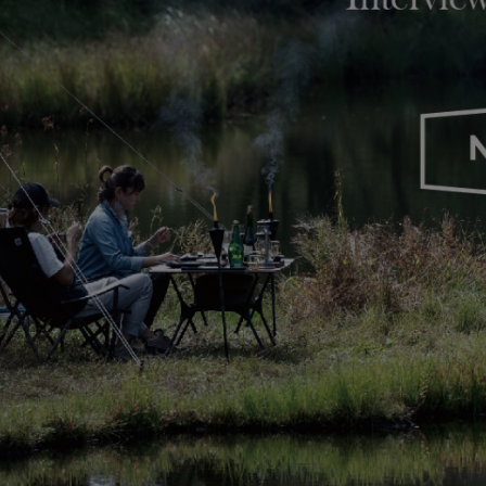
ガネ
焚き火/ストーブ
フィールドギア
クーラーボックス
コンテナ/収納
ステッカー
その他