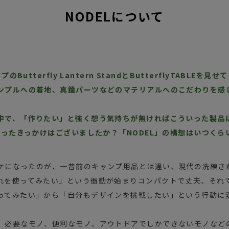
NODELについて
のButterfly Lantern StandとButterflyTABLE
ンプルへの着地、真鍮パーツなどのマテリアルへのこだわりを感
中で、「作りたい」と強く想う気持ちが無ければこういった製品
思ったきっかけはございましたか？「NODEL」の構想はいつく
ケになったのが、一昔前のキャンプ用品とは違い、現代の洗練さ
れを使ってみたい」という衝動が始まりコンパクトで丈夫、それ
ってみたい」から「自分もデザインを挑戦したい」という行動に
、必要なモノ、便利なモノ、アウトドアでしかできないモノなど