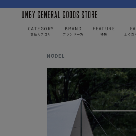
CATEGORY
BRAND
FEATURE
F
商品カテゴリ
ブランド一覧
特集
よくあ
UNBY GENERAL GOODS STORE
news
NODEL
NODEL
BAG
APP
バッグ
アパレル
リュック/バックパック
トップス
ショルダー/サコッシュ
アウター
AS2OV
AS2OV 
ビジネスバッグ
パンツ
トートバッグ/ボストン
キャップ/帽子
ポーチ・クラッチ
シューズ/靴下