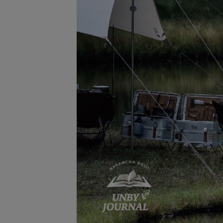
サングラス/メ
時計
その他