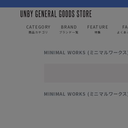
CATEGORY
BRAND
FEATURE
F
商品カテゴリ
ブランド一覧
特集
よくあ
UNBY GENERAL GOODS STORE
news
MINIMA
MINIMAL WORKS (ミニマルワークス) 
BAG
APP
バッグ
アパレル
リュック/バックパック
トップス
MINIMAL WORKS (ミニマルワークス)
ショルダー/サコッシュ
アウター
AS2OV
AS2OV 
ビジネスバッグ
パンツ
トートバッグ/ボストン
キャップ/帽子
ポーチ・クラッチ
シューズ/靴下