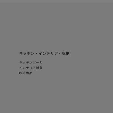
ステーショナリー
コスメ/フレグランス
スマホアクセ
ステッカー
食品/調味料
その他/ホビー
キッチン・インテリア・収納
キッチンツール
インテリア雑貨
収納用品