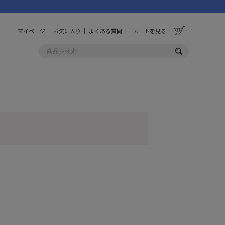
マイページ
お気に入り
よくある質問
カートを見る
OLF
OTHER
ルフ
その他
ッグ
財布
ーチ
キーホルダー/カラビナ
BINZERO
UNBY ORIGINAL
ス
キッチンツール
パレル
インテリア
ズ
収納