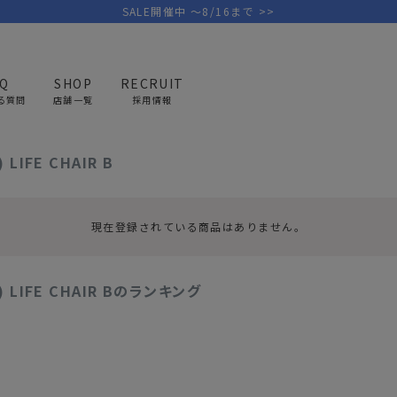
SALE開催中 ～8/16まで >>
AQ
SHOP
RECRUIT
る質問
店舗一覧
採用情報
L WORKS (ミニマルワークス) LIFE CHAIR B
LIFE CHAIR B
PICK UP BRAND
AREL
OUTDOOR
G
アウトドア
ゴ
現在登録されている商品はありません。
テント/タープ
キャディバ
 LIFE CHAIR Bのランキング
ファニチャー
バッグ/ポ
GOLF
MINIMAL WORKS
CA
ランタン/ライト
クラブケー
その他の取扱ブランド一覧はこちら
寝具
ウェア/ア
キッチン
その他グッ