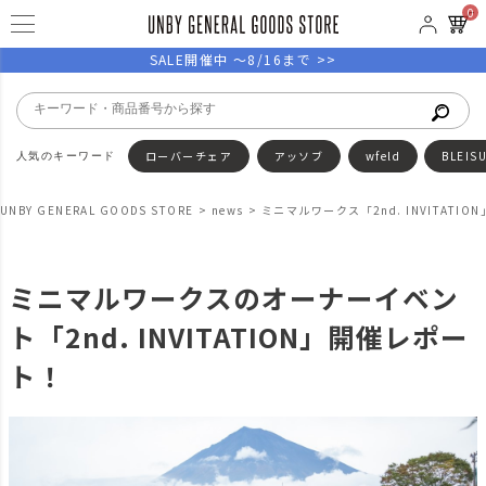
0
SALE開催中 ～8/16まで >>
ローバーチェア
アッソブ
wfeld
BLEIS
UNBY GENERAL GOODS STORE
news
ミニマルワークス「2nd. INVITATI
ミニマルワークスのオーナーイベン
ト「2nd. INVITATION」開催レポー
ト！