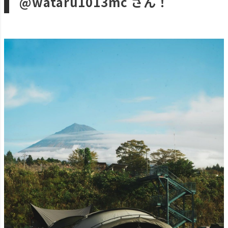
@wataru1013mc さん！