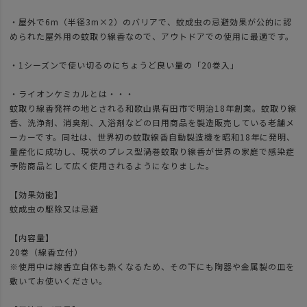
・屋外で6m（半径3m×2）のバリアで、蚊成虫の忌避効果が公的に認
められた屋外用の蚊取り線香なので、アウトドアでの使用に最適です。
・1シーズンで使い切るのにちょうど良い量の「20巻入」
・ライオンケミカルとは・・・
蚊取り線香発祥の地とされる和歌山県有田市で明治18年創業。蚊取り線
香、洗浄剤、消臭剤、入浴剤などの日用商品を製造販売している老舗メ
ーカーです。同社は、世界初の蚊取線香自動製造機を昭和18年に発明、
量産化に成功し、現状のプレス型渦巻蚊取り線香が世界の家庭で感染症
予防商品として広く使用されるようになりました。
【効果効能】
蚊成虫の駆除又は忌避
【内容量】
20巻（線香立付）
※使用中は線香立自体も熱くなるため、その下にも陶器や金属製の皿を
敷いてお使いください。