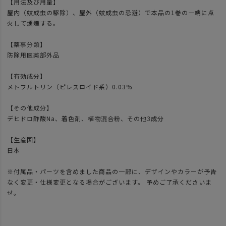
【用法及び用量】
屋内（蚊成虫の駆除）、屋外（蚊成虫の忌避）で本品の1巻の一端に点
火して燻煙する。
【薬事分類】
防除用医薬部外品
【有効成分】
メトフルトリン（ピレスロイド系）0.03%
【その他成分】
デヒドロ酢酸Na、着色剤、植物混合粉、その他3成分
【生産国】
日本
※付属品・パーツを含めました商品の一部に、デザインやカラーが予告
なく変更・仕様変更となる場合がございます。 予めご了承くださいま
せ。