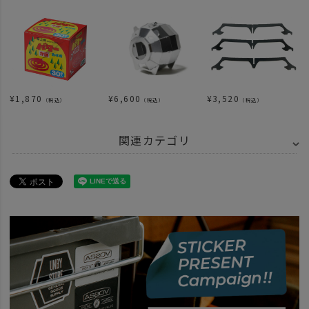
¥
1,870
¥
6,600
¥
3,520
（税込）
（税込）
（税込）
関連カテゴリ
ITEM
アウトドア・キャンプ用品
その他
news
UNBY的虫よけグッズ。2022Ver
news
デザイン性に優れた「虫除け」グッズ提案。
news
虫除けグッズで快適なアウトドア
news
MOGIBUL再入荷