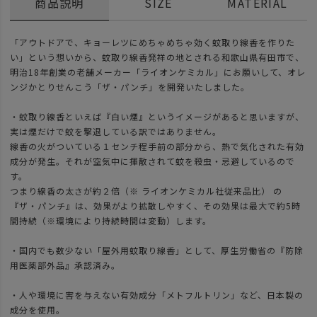
商品説明
SIZE
MATERIAL
「アウトドアで、キョーレツにめちゃめちゃ効く蚊取り線香を作りた
い」という想いから、蚊取り線香発祥の地とされる和歌山県有田市で、
明治18年創業の老舗メーカー「ライオンケミカル」にお願いして、オレ
ンジかとりせんこう「ザ・パンチ」を開発いたしました。
・蚊取り線香といえば『白い煙』というイメージがあると思いますが、
実は煙だけで蚊を撃退している訳ではありません。
線香の火がついている１センチ程手前の部分から、熱で気化された有効
成分が発生。それが空気中に揮散されて蚊を殺虫・忌避しているので
す。
つまり線香の太さが約２倍（※ ライオンケミカル社従来品比） の
『ザ・パンチ』は、効果がより拡散しやすく、その効果は最大で約5時
間持続（※環境により持続時間は変動）します。
・国内でも数少ない「屋外用蚊取り線香」として、厚生労働省の『防除
用医薬部外品』承認済み。
・人や環境に害を与えない有効成分「メトフルトリン」など、日本製の
成分を使用。