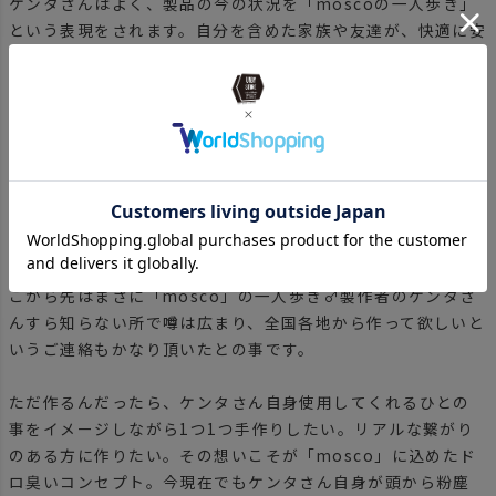
ケンタさんはよく、製品の今の状況を「moscoの一人歩き」
という表現をされます。自分を含めた家族や友達が、快適に安
全にキャンプを楽しめるように作った。当時は市場になかっ
た木製の吊るせる蚊取り線香ホルダー。ホームセンターに何
度も足を運んでは材料をかき集め足し算、引き算しながら完成
したオールハンドメイド。その時間はケンタさんにとって有意
義ですごく楽しいものだったとの事です。
そうして作り上げた初代「mosco」。それを初めてキャンプ
に持ち込んだ時、周りの反応を聞いて実用的で必要とされる
物を作ったんだって実感されたとの事です。それを起点に、そ
こから先はまさに「mosco」の一人歩き♂製作者のケンタさ
んすら知らない所で噂は広まり、全国各地から作って欲しいと
いうご連絡もかなり頂いたとの事です。
ただ作るんだったら、ケンタさん自身使用してくれるひとの
事をイメージしながら1つ1つ手作りしたい。リアルな繋がり
のある方に作りたい。その想いこそが「mosco」に込めたド
ロ臭いコンセプト。今現在でもケンタさん自身が頭から粉塵