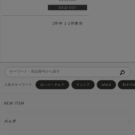
SOLD OUT
2
件中
1
-
2
件表示
ローバーチェア
アッソブ
wfeld
BLEIS
NEW ITEM
バッグ