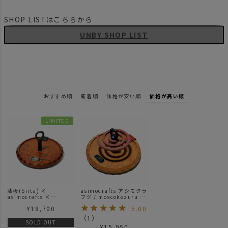
SHOP LISTはこちらから
UNBY SHOP LIST
おすすめ順
新着順
価格が安い順
価格が高い順
LIMITED
漆板(Siita) ×
asimocrafts アシモクラ
asimocrafts ×
フツ / moscokezuru モ
unplugtrackdesinmar
スコケズル 専用ケース付
¥
18,700
5.00
ket × AS2OV /
属
moscokezuru モスコケ
（
1
）
ズル 別注
SOLD OUT
¥
15,950