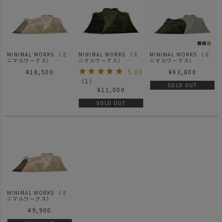
MINIMAL WORKS （ミ
MINIMAL WORKS （ミ
MINIMAL WORKS （ミ
ニマルワークス）
ニマルワークス）
ニマルワークス）
SHELTER GP
SHELTER GP MESH
SHELTER GP
¥
16,500
5.00
¥
63,800
VESTIBULE TPU DOOR
DOOR - | シェルター GP
VESTIBULE | シェルタ
- | シェルター GP ベステ
メッシュドア
ー GP用 ベスティビュー
（
1
）
ィビュール用 TPU ドア
ル
SOLD OUT
¥
11,000
SOLD OUT
MINIMAL WORKS （ミ
ニマルワークス）
SHELTER GP
¥
9,900
VESTIBULE MESH
DOOR - | シェルター GP