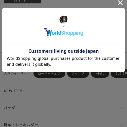
ベスティビュール用 メッ
SOLD OUT
シュ ドア
4
件中
1
-
4
件表示
ローバーチェア
アッソブ
wfeld
BLEIS
NEW ITEM
バッグ
財布・キーホルダー