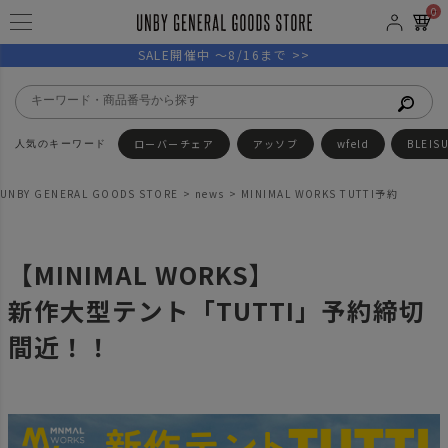
0
SALE開催中 ～8/16まで >>
ローバーチェア
アッソブ
wfeld
BLEIS
UNBY GENERAL GOODS STORE
news
MINIMAL WORKS TUTTI予約
【MINIMAL WORKS】
新作大型テント「TUTTI」予約締切
間近！！