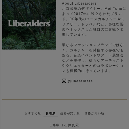
About Liberaiders
北京出身のデザイナー、Mei Yongに
よって2017年に設立されたブラン
ド。90年代のユースカルチャーやミ
リタリー、トラベルなど、多様な要
素をミックスした独自の世界観を表
現しています。
単なるファッションブランドではな
く、カルチャーを発信する存在でも
ある。音楽イベントやアート展覧会
などを主催し、様々なアーティスト
やクリエイターとのコラボレーショ
ンも積極的に行っています。
@liberaiders
おすすめ順
新着順
価格が安い順
価格が高い順
1
件中
1
-
1
件表示