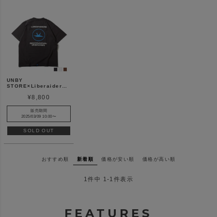
UNBY
STORE×Liberaiders
別注 リベレイダース
¥
8,800
ORIZURU LOGO TEE
Tシャツ
販売期間
2025/03/09 10:00
〜
SOLD OUT
おすすめ順
新着順
価格が安い順
価格が高い順
1
件中
1
-
1
件表示
FEATURES