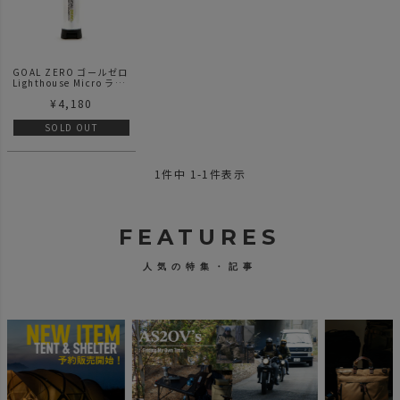
GOAL ZERO ゴールゼロ
Lighthouse Micro ライ
トハウス マイクロ コン
¥
4,180
パクト LED ランタン
SOLD OUT
1
件中
1
-
1
件表示
FEATURES
人気の特集・記事