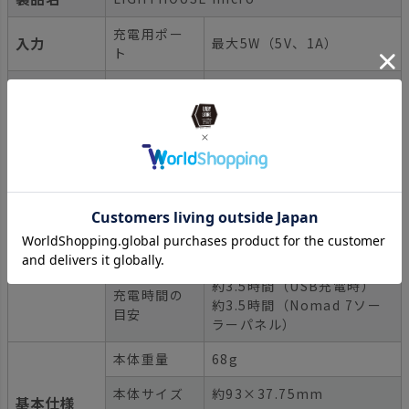
充電用ポー
入力
最大5W（5V、1A）
ト
出力
LEDライト
最大150ルーメン
バッテリー
リチウムイオン電池
の種類
バッテリー
9.62Wh（3.7V、
容量
2600mAh）
バッテリー
連続使用時
7～170時間
間の目安
約3.5時間（USB充電時）
充電時間の
約3.5時間（Nomad 7ソー
目安
ラーパネル）
本体重量
68g
本体サイズ
約93×37.75mm
基本仕様