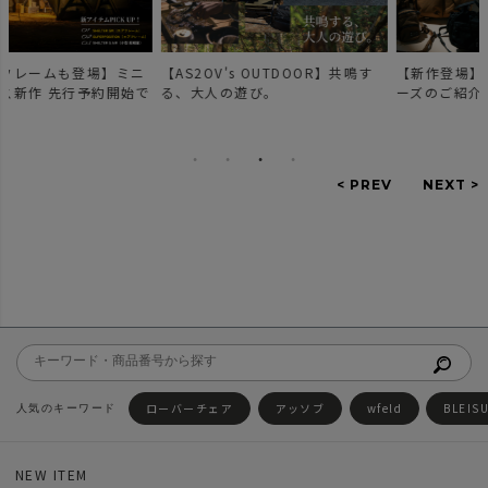
【AS2OV's OUTDOOR】共鳴す
【新作登場】人気のDOBBYシリ
で
る、大人の遊び。
ーズのご紹介。
ローバーチェア
アッソブ
wfeld
BLEIS
NEW ITEM