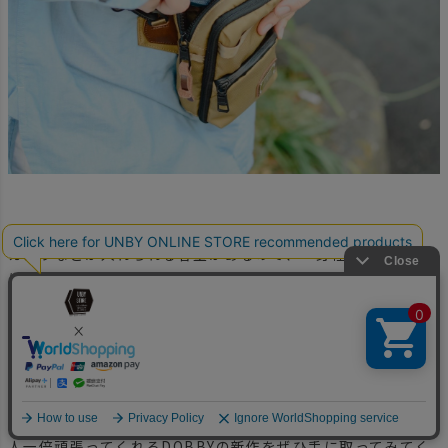
メインポケットはスマートフォンを始めハンカチや充電器、
カメラなどが入れられる容量があるので、「身軽に出かけたい
けどポケットだけじゃ入りきらない」なんて方にはベストなサ
イズ。そして側面にはDカンがついているので、キャンプでは
カラビナをつけて小型のLEDランタンをぶら下げるとさらに
パワーアップします。
日頃からバッグをあまり持たない「手ぶら派」や、大きなバ
ックパックを持つ際のサブバッグとしても、小さなサイズでも
人一倍頑張ってくれるDOBBYの新作をぜひ手に取ってみてく