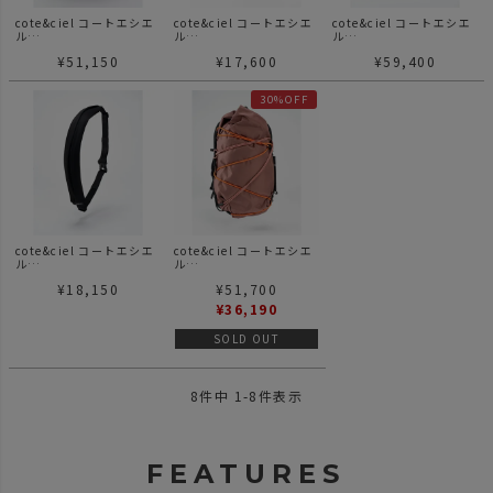
cote&ciel コートエシエ
cote&ciel コートエシエ
cote&ciel コートエシエ
ル
ル
ル
Rour Sleek Black ロー
Isarau XS Sleek Black
Sanna Sleek Black サ
¥
51,150
¥
17,600
¥
59,400
ル スリーク ブラック シ
イザラウ XS スリーク ブ
ナ スリーク ブラック シ
ョルダーバッグ 斜め掛け
ラック ショルダーバッグ
ョルダーバッグ 斜め掛け
斜め掛け
30%OFF
cote&ciel コートエシエ
cote&ciel コートエシエ
ル
ル
Adda Sleek Black アッ
Ladon Flemming Gold
¥
18,150
¥
51,700
ダ スリーク ブラック シ
Rosé ラドン フラミンゴ
ョルダーバッグ 斜め掛け
ゴールド ローズ
¥
36,190
SOLD OUT
8
件中
1
-
8
件表示
FEATURES