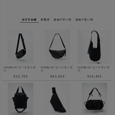
おすすめ順
新着順
価格が安い順
価格が高い順
cote&ciel コートエシエ
cote&ciel コートエシエ
cote&ciel コートエシエ
ル
ル
ル
Nestos Smooth Black
Orne Alias Black オル
Hyco Smooth Black ハ
¥
29,700
¥
83,600
¥
59,400
ネストス スムース ブラ
ネ アライアス ブラック
イコ スムース ブラック
ック ショルダーバッグ
ショルダーバッグ レザ
ショルダーバッグ 斜め掛
ー
け