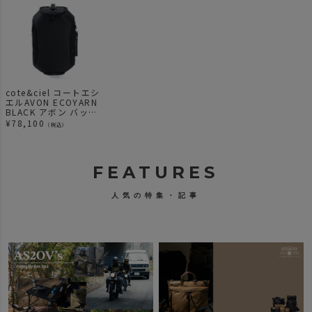
cote&ciel コートエシ
エルAVON ECOYARN
BLACK アボン バック
パック エコヤーン
¥
78,100
（税込）
FEATURES
人気の特集・記事