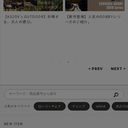
【AS2OV's OUTDOOR】共鳴す
【新作登場】人気のDOBBYシリ
で
る、大人の遊び。
ーズのご紹介。
ローバーチェア
アッソブ
wfeld
BLEIS
NEW ITEM