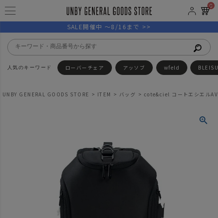
0
SALE開催中 ～8/16まで >>
ローバーチェア
アッソブ
wfeld
BLEIS
UNBY GENERAL GOODS STORE
ITEM
バッグ
cote&ciel コートエシエルA