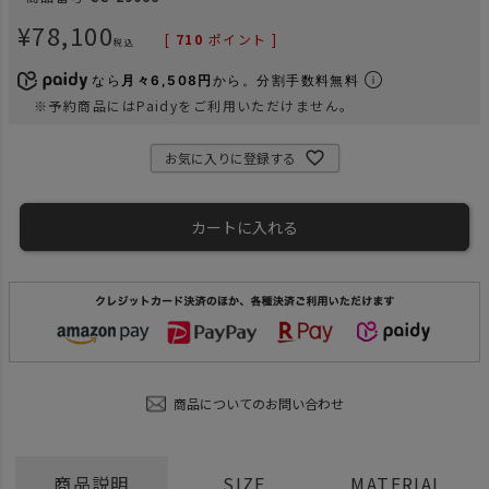
¥
78,100
[
710
ポイント ]
税込
なら
月々6,508円
から。分割手数料無料
※予約商品にはPaidyをご利用いただけません。
お気に入りに登録する
カートに入れる
商品についてのお問い合わせ
商品説明
SIZE
MATERIAL