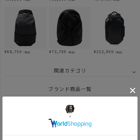
¥
68,750
¥
73,700
¥
152,900
（税込）
（税込）
（税込）
関連カテゴリ
ITEM
バッグ
リュック バックパック
ブランド商品一覧
BRAND
cote&ciel - コートエシエル
news
coteciel23fw
ITEM
バッグ・ファッション
cote&ciel - コートエシエルはこちら
news
cote&ciel23aw新作