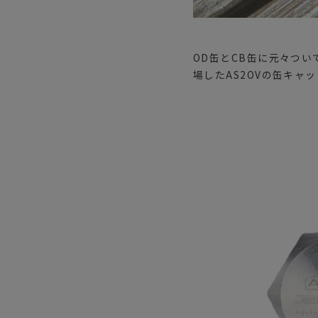
OD缶とCB缶に元々つ
場したAS2OVの缶キャ