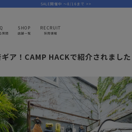
SALE開催中 ～8/16まで >>
AQ
SHOP
RECRUIT
る質問
店舗一覧
採用情報
新着ギア！CAMP HACKで紹介されました！
ギア！CAMP HACKで紹介されました
PICK UP BRAND
AREL
OUTDOOR
G
アウトドア
ゴ
テント/タープ
キャディバ
ファニチャー
バッグ/ポ
GOLF
MINIMAL WORKS
CA
ランタン/ライト
クラブケー
その他の取扱ブランド一覧はこちら
寝具
ウェア/ア
キッチン
その他グッ