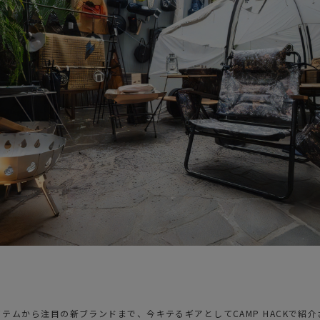
ガネ
焚き火/ストーブ
フィールドギア
クーラーボックス
コンテナ/収納
ステッカー
その他
荷アイテムから注目の新ブランドまで、今キテるギアとしてCAMP HACKで