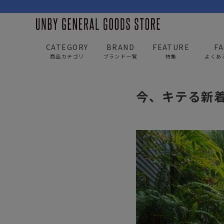
CATEGORY
BRAND
FEATURE
F
商品カテゴリ
ブランド一覧
特集
よくあ
UNBY GENERAL GOODS STORE
news
今、キテる
今、キテる新着
BAG
APP
バッグ
アパレル
リュック/バックパック
トップス
ショルダー/サコッシュ
アウター
AS2OV
AS2OV 
ビジネスバッグ
パンツ
トートバッグ/ボストン
キャップ/帽子
ポーチ・クラッチ
シューズ/靴下