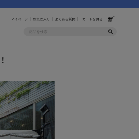
マイページ
お気に入り
よくある質問
カートを見る
！
OLF
OTHER
ルフ
その他
ッグ
財布
ーチ
キーホルダー/カラビナ
BINZERO
UNBY ORIGINAL
ス
キッチンツール
パレル
インテリア
ズ
収納