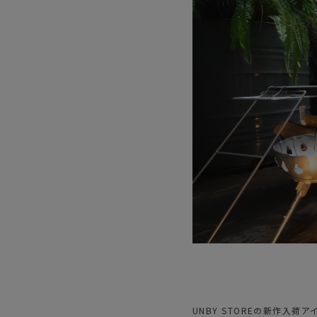
サングラス/メ
時計
その他
UNBY STOREの新作入