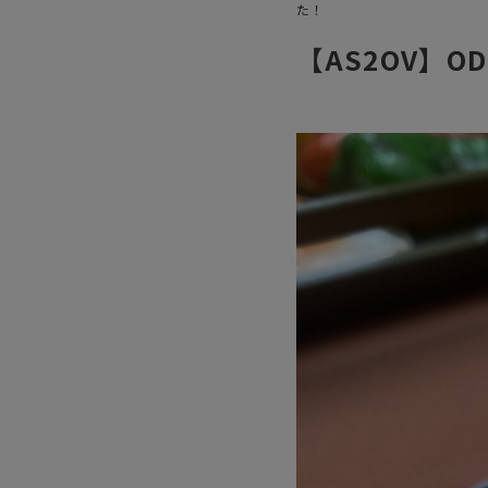
た！
【AS2OV】OD 