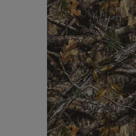
サングラス/メ
時計
その他