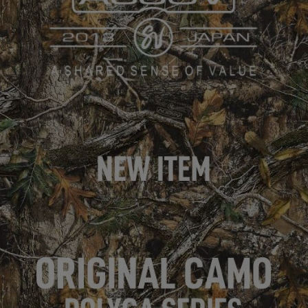
ガネ
焚き火/ストーブ
フィールドギア
クーラーボックス
コンテナ/収納
ステッカー
その他