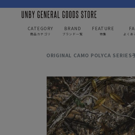
CATEGORY
BRAND
FEATURE
F
商品カテゴリ
ブランド一覧
特集
よくあ
UNBY GENERAL GOODS STORE
news
ORIGINA
ORIGINAL CAMO POLYCA SERIE
BAG
APP
バッグ
アパレル
リュック/バックパック
トップス
ショルダー/サコッシュ
アウター
AS2OV
AS2OV 
ビジネスバッグ
パンツ
トートバッグ/ボストン
キャップ/帽子
ポーチ・クラッチ
シューズ/靴下