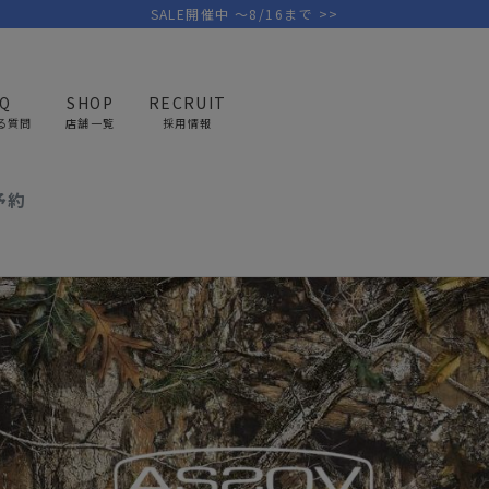
SALE開催中 ～8/16まで >>
AQ
SHOP
RECRUIT
る質問
店舗一覧
採用情報
L CAMO POLYCA SERIES予約
S予約
PICK UP BRAND
AREL
OUTDOOR
G
アウトドア
ゴ
テント/タープ
キャディバ
ファニチャー
バッグ/ポ
GOLF
MINIMAL WORKS
CA
ランタン/ライト
クラブケー
その他の取扱ブランド一覧はこちら
寝具
ウェア/ア
キッチン
その他グッ