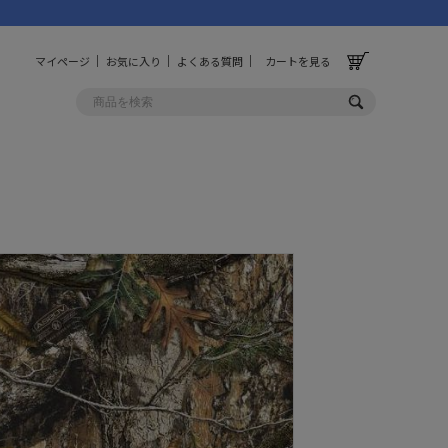
マイページ
お気に入り
よくある質問
カートを見る
OLF
OTHER
ルフ
その他
ッグ
財布
ーチ
キーホルダー/カラビナ
BINZERO
UNBY ORIGINAL
ス
キッチンツール
パレル
インテリア
ズ
収納