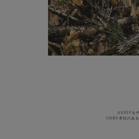
AS2OV
UNBY本社のあ