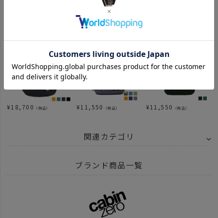
¥
16,170
¥
15,950
¥
22,000
（税込）
（税込）
（税込）
¥
18,700
¥
11,550
¥
11,550
（税込）
（税込）
（税込）
関連カテゴリ
ITEM
バッグ
リュック バックパック
ブランド商品一覧
ITEM
バッグ
BRAND
CABINZERO - キャビンゼロ