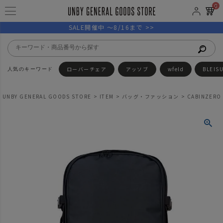
0
SALE開催中 ～8/16まで >>
ローバーチェア
アッソブ
wfeld
BLEIS
UNBY GENERAL GOODS STORE
ITEM
バッグ・ファッション
CABINZERO