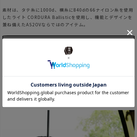
素材は、タテ糸に1000d、横糸に840dの66ナイロン糸を使用
したライト CORDURA Ballisticを使用し、機能とデザインを
兼ね備えたAS2OVならではのアイテム。
AS2OV(アッソブ) DRINK HOLDER LANTERN STAND
OPTIONはこちら
ミニコンテナ