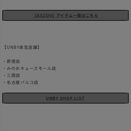
【AS2OV】アイテム一覧はこちら
【UNBY直営店舗】
・原宿店
・みのおキューズモール店
・三田店
・名古屋パルコ店
UNBY SHOP LIST