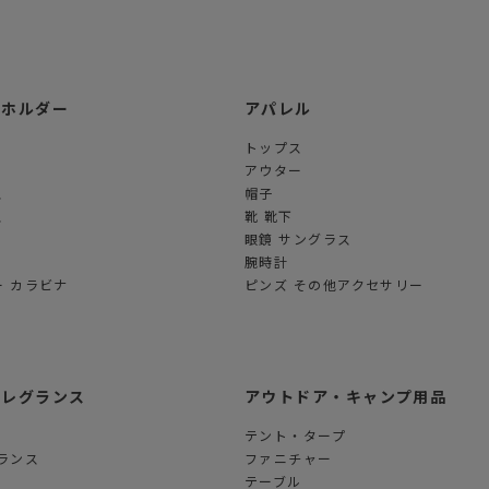
ーホルダー
アパレル
トップス
アウター
ス
帽子
ス
靴 靴下
眼鏡 サングラス
腕時計
 カラビナ
ピンズ その他アクセサリー
フレグランス
アウトドア・キャンプ用品
テント・タープ
ランス
ファニチャー
テーブル