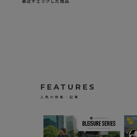
最近チェックした商品
A
S
2
O
¥
V
6
ア
,
ッ
ソ
0
ブ
5
O
0
W
（
L
税
U
込
C
）
K
C
A
P
FEATURES
G
O
L
人気の特集・記事
F
キ
ャ
ッ
プ
帽
子
ゴ
ル