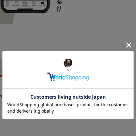
ITEM
雑貨
news
JGF2
news
AS2
ッソブ 6
AS2OV アッソブ
AS2OV アッソブ 6
AS2OV アッソブ
A
CORDURA MOCK
PANEL WAPPEN
CORDURA SOCKS
O
RY
NECK コーデュラ
CAP - PATCH
オリジナルソック
オ
F キャッ
モックネック ゴル
GOLF キャップ 帽
ス ゴルフシリーズ
ス
¥
15,400
¥
4,774
¥
2,530
¥
込）
（税込）
（税込）
（税込）
繍 ゴル
フシリーズ
子 ゴルフシリーズ
フ