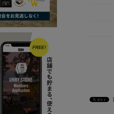
BRAND
AS
ITEM
雑貨
ITEM
アパ
news
AS2O
BRAND
AS
BRAND
AS
news
POLY
news
AS2O
news
UNB