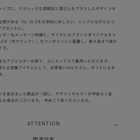
ャップに、クラシックな雰囲気と遊び心をプラスしたデザインキ
在感のある「A」ロゴを立体的にあしらい、シンプルながらもコ
アクセントに。
ッチーなメッセージ刺繍と、サイドにはブランドオリジナルキャ
LUCK（オウラック）」をワンポイントに配置し、後ろ姿まで抜か
です。
能なアジャスター仕様で、ユニセックスで着用いただけます。
使える定番アイテムとして、日常使いはもちろん、ギフトにもお
す。
ツを含めました商品の一部に、デザインやカラーが予告なく変
なる場合がございます。 予めご了承くださいませ。
ATTENTION
関連記事