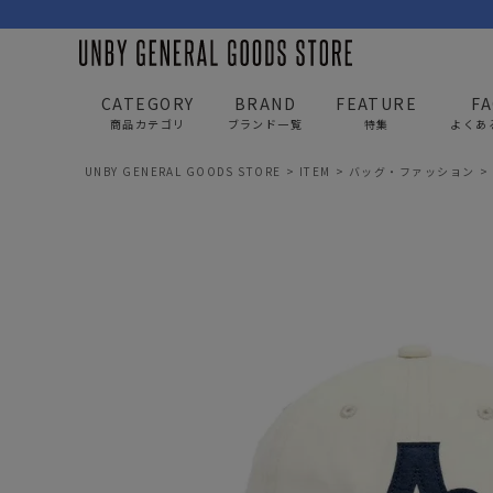
CATEGORY
BRAND
FEATURE
F
商品カテゴリ
ブランド一覧
特集
よくあ
UNBY GENERAL GOODS STORE
ITEM
バッグ・ファッション
BAG
APP
バッグ
アパレル
リュック/バックパック
トップス
ショルダー/サコッシュ
アウター
AS2OV
AS2OV 
ビジネスバッグ
パンツ
トートバッグ/ボストン
キャップ/帽子
ポーチ・クラッチ
シューズ/靴下