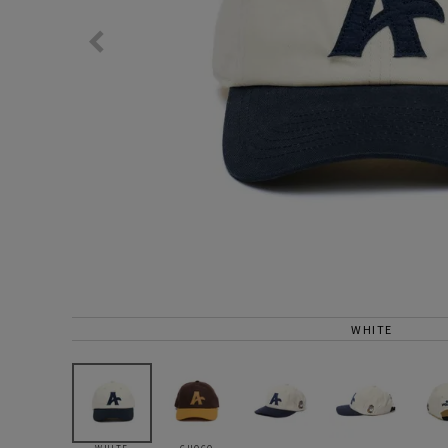
サングラス/メ
時計
その他
WHITE