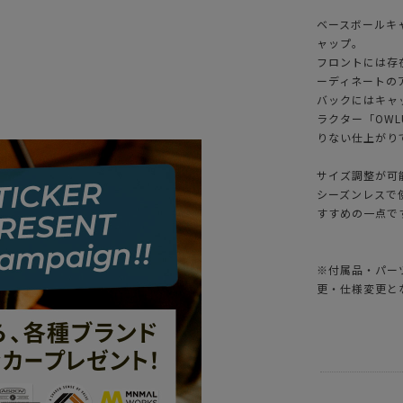
ベースボールキ
ャップ。
フロントには存
ーディネートの
バックにはキャ
ラクター「OW
りない仕上がり
サイズ調整が可
シーズンレスで
すすめの一点で
※付属品・パー
更・仕様変更と