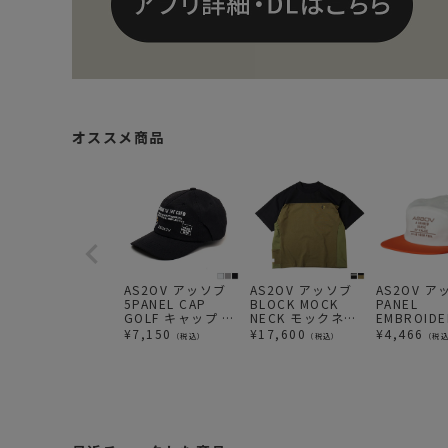
オススメ商品
AS2OV アッソブ
AS2OV アッソブ
AS2OV ア
5PANEL CAP
BLOCK MOCK
PANEL
GOLF キャップ 帽
NECK モックネッ
EMBROIDE
子 ゴルフシリーズ
ク ゴルフシリーズ
CAP GOL
¥
7,150
¥
17,600
¥
4,466
（税込）
（税込）
（税
プ 帽子 刺
フシリーズ