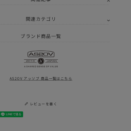
関連カテゴリ
2OV アッソブ
AS2OV GOLF SERIES
ブランド商品一覧
・日用品
GOLF
レル
帽子
V GOLF CAP 入荷
AS2OV アッソブ 商品一覧はこちら
2OV アッソブ
2OV アッソブ
AS2OV GOLF SERIES
26SS NEW PRODUCTS
CA CADDY BAGが再入荷
レビューを書く
V GOLF 第2弾
Yで今年の春夏、買い始め。26