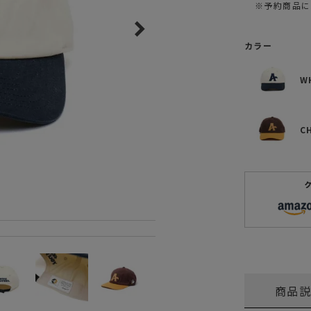
※予約商品に
ガネ
焚き火/ストーブ
フィールドギア
カラー
クーラーボックス
W
コンテナ/収納
ステッカー
C
その他
商品