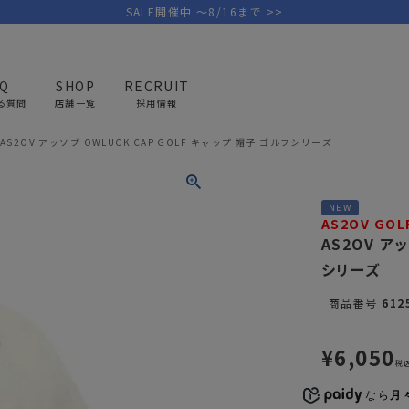
SALE開催中 ～8/16まで >>
AQ
SHOP
RECRUIT
る質問
店舗一覧
採用情報
AS2OV アッソブ OWLUCK CAP GOLF キャップ 帽子 ゴルフシリーズ
PICK UP BRAND
AREL
OUTDOOR
G
NEW
アウトドア
ゴ
AS2OV GOL
AS2OV ア
シリーズ
テント/タープ
キャディバ
ファニチャー
バッグ/ポ
商品番号
612
GOLF
MINIMAL WORKS
CA
ランタン/ライト
クラブケー
¥
6,050
その他の取扱ブランド一覧はこちら
寝具
ウェア/ア
税
キッチン
その他グッ
なら
月々