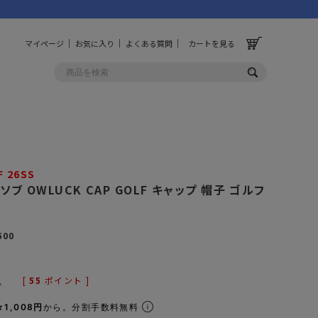
マイページ
お気に入り
よくある質問
カートを見る
OLF
OTHER
ルフ
その他
F 26SS
ッソブ OWLUCK CAP GOLF キャップ 帽子 ゴルフ
ッグ
財布
ーチ
キーホルダー/カラビナ
500
BINZERO
UNBY ORIGINAL
ス
キッチンツール
[
55
ポイント ]
パレル
インテリア
込
ズ
収納
1,008円
から。分割手数料無料