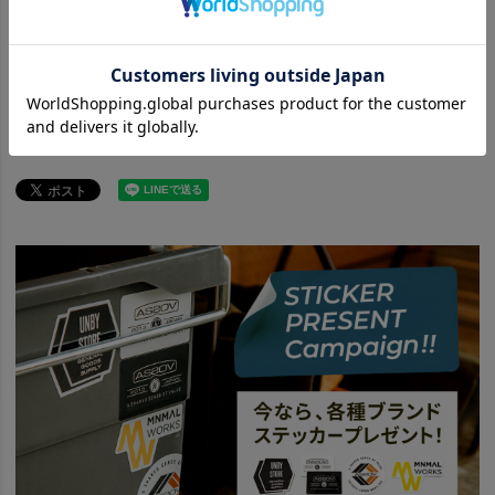
ITEM
アパレル
トップス
BRAND
AS2OV アッソブ
AS2OV GOLF SERIES
26SS NEW PRODUC
AS2OV アッソブ 商品一覧はこちら
BRAND
AS2OV アッソブ
news
UNBYで今年の春夏、買い始め。26
news
AS2OV GOLF 第2弾
news
POLYCA CADDY BAGが再入荷
ITEM
雑貨・日用品
GOLF
ゴルフウェア・アパレル