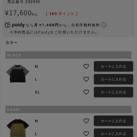
商品番号
292501
¥
17,600
[
160
ポイント ]
税込
なら
月々1,466円
から。分割手数料無料
※予約商品にはPaidyをご利用いただけません。
カラー
BLACK
M
カートに入れる
L
カートに入れる
XL
カートに入れる
KHAKI
M
カートに入れる
L
カートに入れる