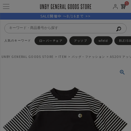
0
SALE開催中 ～8/16まで >>
ローバーチェア
アッソブ
wfeld
BLEIS
UNBY GENERAL GOODS STORE
ITEM
バッグ・ファッション
AS2OV アッ