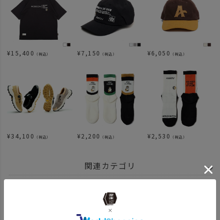
¥
15,400
¥
7,150
¥
6,050
（税込）
（税込）
（税込）
¥
34,100
¥
2,200
¥
2,530
（税込）
（税込）
（税込）
関連カテゴリ
BRAND
AS2OV アッソブ
AS2OV GOLF SERIES
ブランド商品一覧
ITEM
雑貨・日用品
GOLF