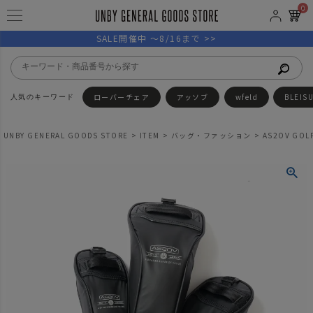
0
SALE開催中 ～8/16まで >>
ローバーチェア
アッソブ
wfeld
BLEIS
UNBY GENERAL GOODS STORE
ITEM
バッグ・ファッション
AS2OV GOLF