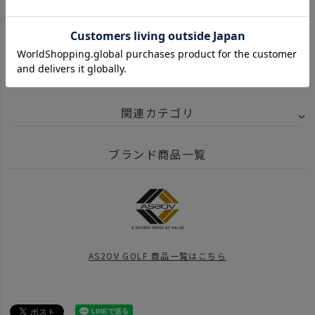
¥
7,150
¥
1,980
¥
8,800
（税込）
（税込）
（税込）
関連カテゴリ
BRAND
AS2OV アッソブ
AS2OV GOLF SERIES
AS2OV GOLF NYLON
ブランド商品一覧
ITEM
雑貨・日用品
GOLF
クラブケース
news
POLYCA CADDY BAGが再入荷
AS2OV GOLF 商品一覧はこちら