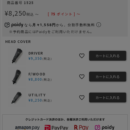
商品番号
1525
¥
8,250
[
75
ポイント ]
〜
税込
〜
なら
月々1,558円
から。分割手数料無料
※予約商品にはPaidyをご利用いただけません。
HEAD COVER
DRIVER
カートに入れる
¥
9,350
税込
F/WOOD
カートに入れる
¥
8,800
税込
UTILITY
カートに入れる
¥
8,250
税込