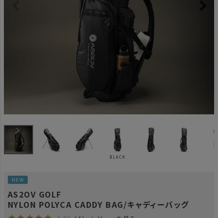
BLACK
NEW
AS2OV GOLF
NYLON POLYCA CADDY BAG/キャディーバッグ