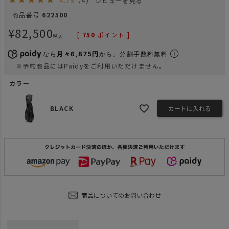
4.75
（4）
レビューを見る
商品番号
622500
¥
82,500
[
750
ポイント ]
税込
なら
月々6,875円
から。分割手数料無料
※予約商品にはPaidyをご利用いただけません。
カラー
BLACK
カートに入れる
商品についてのお問い合わせ