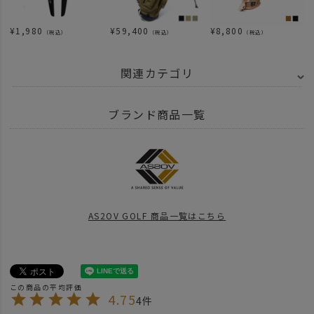
¥
1,980
¥
59,400
¥
8,800
（税込）
（税込）
（税込）
関連カテゴリ
ITEM
雑貨・日用品
GOLF
ブランド商品一覧
ITEM
雑貨・日用品
GOLF
キャディバッグ
BRAND
AS2OV アッソブ
AS2OV GOLF SERIES
AS2OV GOLF NYLON
SPECIAL
UNBY STAFF ARCHIVES
UNBY STAFF Blog
元UNBYファ
AS2OV GOLF 商品一覧はこちら
BRAND
AS2OV アッソブ
AS2OV GOLF SERIES
26SS NEW PRODUC
news
POLYCA CADDY BAGが再入荷
news
AS2OV Go Out
4.75
4