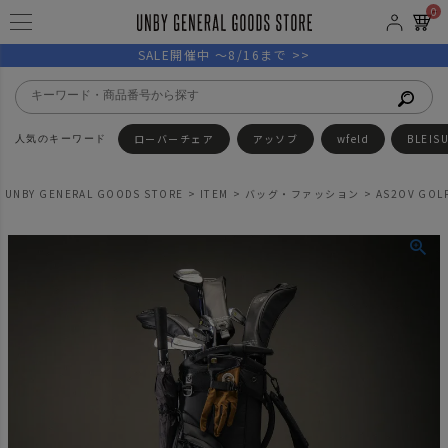
0
SALE開催中 ～8/16まで >>
ローバーチェア
アッソブ
wfeld
BLEIS
UNBY GENERAL GOODS STORE
ITEM
バッグ・ファッション
AS2OV GOL