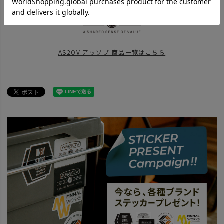
ITEM
バッグ
BRAND
AS2OV アッソブ
AS2OV アッソブ 商品一覧はこちら
news
BACKPACK
news
AS2OV OUTDOOR
BRAND
AS2OV アッソブ
EPIC - エピック
SPECIAL
GO OUT 2024年11月号掲載
news
UNBY BSET GIFT LIST 24
news
EPIC SERIES アウトドア編
news
EPIC SERIES トラベル編
news
「EPIC SERIES」タウンユース