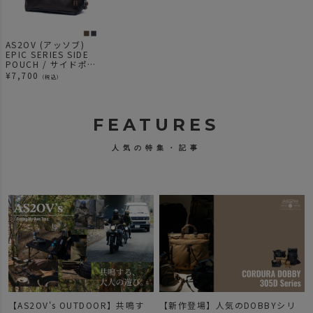
AS2OV (アッソブ)
EPIC SERIES SIDE
POUCH / サイドポー
チ
¥
7,700
（税込）
FEATURES
人気の特集・記事
【AS2OV's OUTDOOR】共鳴す
【新作登場】人気のDOBBYシリ