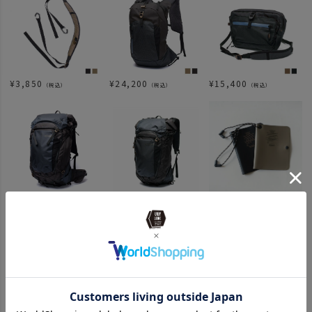
¥
3,850
¥
24,200
¥
15,400
（税込）
（税込）
（税込）
¥
74,800
¥
52,800
¥
1,980
（税込）
（税込）
（税込）
関連カテゴリ
NEW ARRIVAL
ブランド商品一覧
ITEM
バッグ
ポーチ クラッチ