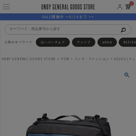
0
SALE開催中 ～8/16まで >>
ローバーチェア
アッソブ
wfeld
BLEIS
UNBY GENERAL GOODS STORE
ITEM
バッグ・ファッション
AS2OV (アッ