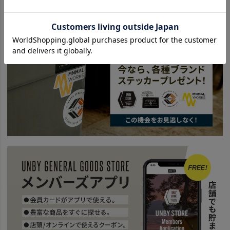
ITEM
キッチン・インテリア・収納
収納用品
ITEM
アウトドア・キャンプ用品
ファニチャー
収納 ボックス
news
ローバーチェアオプションに難燃のアイテムが登場。
BRAND
AS2OV アッソブ
news
AS2OV OUTDOOR
BRAND
AS2OV アッソブ
NYLON POLYCARBONATE
news
POLYCARBONATE CONTAINER
SPECIAL
AS2OV NYLON POLYCARBONATE CONTAINER BOX
news
AS2OV CONTAINER
news
ポリカコンテナサイズ検証
news
備えあれば憂いなし。雨でも活躍するキャンプギア
news
キャンプ用クッカー