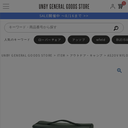
0
SALE開催中 ～8/16まで >>
ローバーチェア
アッソブ
wfeld
BLEIS
UNBY GENERAL GOODS STORE
ITEM
アウトドア・キャンプ
AS2OV NYL