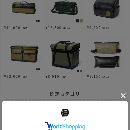
¥
11,000
¥
16,500
¥
9,900
（税込）
（税込）
（税込）
¥
22,000
¥
8,910
¥
7,150
（税込）
（税込）
（税込）
関連カテゴリ
BRAND
AS2OV アッソブ
CORDURA CONTAINER BOX
BRAND
AS2OV アッソブ
アイテム別
アウトドアアイテム