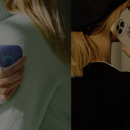
ガネ
焚き火/ストーブ
フィールドギア
クーラーボックス
コンテナ/収納
ステッカー
その他