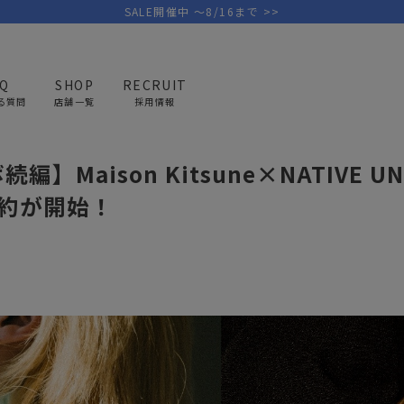
SALE開催中 ～8/16まで >>
AQ
SHOP
RECRUIT
る質問
店舗一覧
採用情報
nion x Maison Kitsune 4
】Maison Kitsune×NATIVE U
PICK UP BRAND
AREL
OUTDOOR
G
予約が開始！
アウトドア
ゴ
テント/タープ
キャディバ
ファニチャー
バッグ/ポ
GOLF
MINIMAL WORKS
CA
ランタン/ライト
クラブケー
その他の取扱ブランド一覧はこちら
寝具
ウェア/ア
キッチン
その他グッ