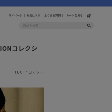
マイページ
お気に入り
よくある質問
カートを見る
NIONコレクシ
OLF
OTHER
ルフ
その他
TEXT：ヨッシー
ッグ
財布
ーチ
キーホルダー/カラビナ
BINZERO
UNBY ORIGINAL
ス
キッチンツール
パレル
インテリア
ズ
収納