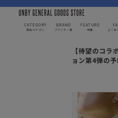
CATEGORY
BRAND
FEATURE
F
商品カテゴリ
ブランド一覧
特集
よくあ
UNBY GENERAL GOODS STORE
news
Native U
【待望のコラボ続編
BAG
APP
ョン第4弾の
バッグ
アパレル
リュック/バックパック
トップス
ショルダー/サコッシュ
アウター
AS2OV
AS2OV 
ビジネスバッグ
パンツ
トートバッグ/ボストン
キャップ/帽子
ポーチ・クラッチ
シューズ/靴下