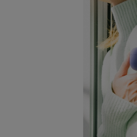
サングラス/メ
時計
その他