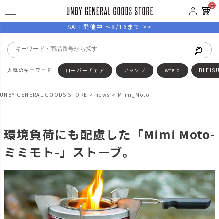
0
SALE開催中 ～8/16まで >>
ローバーチェア
アッソブ
wfeld
BLEIS
UNBY GENERAL GOODS STORE
news
Mimi_Moto
環境負荷にも配慮した「Mimi Moto-
ミミモト-」ストーブ。