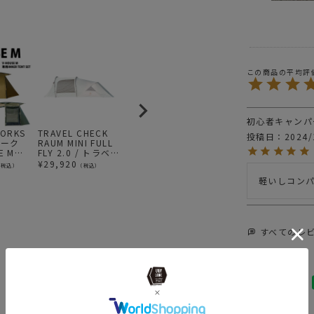
ITEM
アウ
BRAND
MI
初心者キャンパ
news
MIN
WORKS
TRAVEL CHECK
OGAWA オガワ ホ
MINIMAL WORKS
M
投稿日
2024/
ワーク
RAUM MINI FULL
ズST テント
(ミニマルワーク
(
E M
FLY 2.0 / トラベル
ス)GLAMOUR
ス
news
ミニ
¥
31,900
（税込）
 専用イ
チェック
SHELTER DOOR /
S
¥
29,920
¥
7,920
¥
（税込）
（税込）
（税込）
ト
シェルターACC
タ
news
軽いしコン
BLAC
すべてのレ