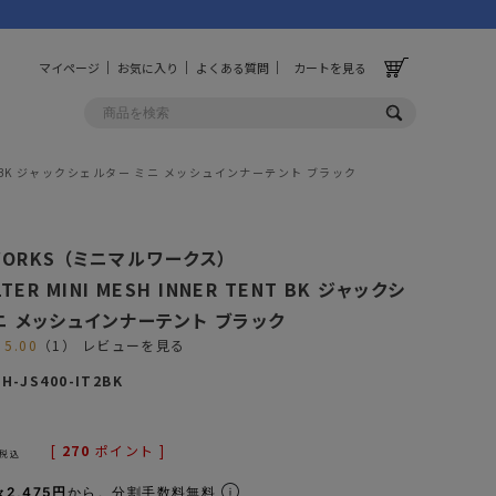
マイページ
お気に入り
よくある質問
カートを見る
R TENT BK ジャックシェルター ミニ メッシュインナーテント ブラック
OLF
OTHER
 WORKS （ミニマルワークス）
ルフ
その他
LTER MINI MESH INNER TENT BK ジャックシ
ニ メッシュインナーテント ブラック
ッグ
財布
5.00
（1）
レビューを見る
ーチ
キーホルダー/カラビナ
H-JS400-IT2BK
BINZERO
UNBY ORIGINAL
ス
キッチンツール
パレル
インテリア
[
270
ポイント ]
税込
ズ
収納
2,475円
から。分割手数料無料