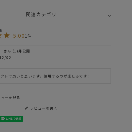
関連カテゴリ
トドア・キャンプ用品
テント・タープ
インナーテント
5.00
1
NIMAL WORKS - ミニマルワークス
テント シェルター
テント シェルターACC
ー
1
非公開
IMALWORKS テント・シェルター・テーブル・チェア
INIMAL WORKS
MINIMAL WORKS
12/02
ミニマルワーク
(ミニマルワーク
)GLAMOUR
ス) DUO TABLE デ
マルワークス新作のトンネルテント「グロット」
HELTER / シェル
ュオ テーブル
21,120
¥
28,600
（税込）
（税込）
ー
SILVER シルバー
パクトで良いと思います。使用するのが楽しみです！
K FRIDAY キャンプギア
ビューを見る
レビューを書く