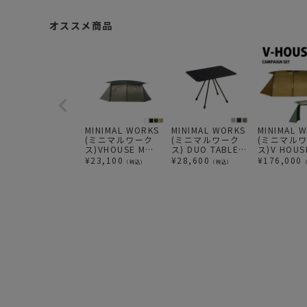
オススメ商品
MINIMAL WORKS
MINIMAL WORKS
MINIMAL 
(ミニマルワーク
(ミニマルワーク
(ミニマル
ス)VHOUSE M
ス) DUO TABLE
ス)V HOUS
FULL ROOF / Vハ
BLACK MATTE デ
SET本体 +
¥
23,100
¥
28,600
¥
176,000
（税込）
（税込）
ウスM ルーフ単品
ュオ テーブル マッ
ンナーテン
ト