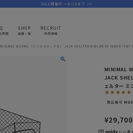
SALE開催中 ～8/16まで >>
AQ
SHOP
RECRUIT
る質問
店舗一覧
採用情報
MINIMAL WORKS （ミニマルワークス） JACK SHELTER MINI MESH INNE
PICK UP BRAND
AREL
OUTDOOR
G
MINIMAL
アウトドア
ゴ
JACK SHE
ェルター ミ
テント/タープ
キャディバ
ファニチャー
バッグ/ポ
商品番号
MGS
GOLF
MINIMAL WORKS
CA
ランタン/ライト
クラブケー
その他の取扱ブランド一覧はこちら
¥
29,700
寝具
ウェア/ア
キッチン
その他グッ
なら
月々