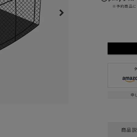
ガネ
焚き火/ストーブ
※予約商品に
フィールドギア
クーラーボックス
コンテナ/収納
ステッカー
その他
申
商品