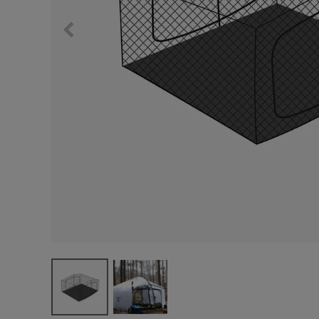
サングラス/メ
時計
その他