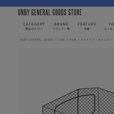
CATEGORY
BRAND
FEATURE
F
商品カテゴリ
ブランド一覧
特集
よくあ
UNBY GENERAL GOODS STORE
ITEM
アウトドア・キャンプ
BAG
APP
バッグ
アパレル
リュック/バックパック
トップス
ショルダー/サコッシュ
アウター
AS2OV
AS2OV 
ビジネスバッグ
パンツ
トートバッグ/ボストン
キャップ/帽子
ポーチ・クラッチ
シューズ/靴下