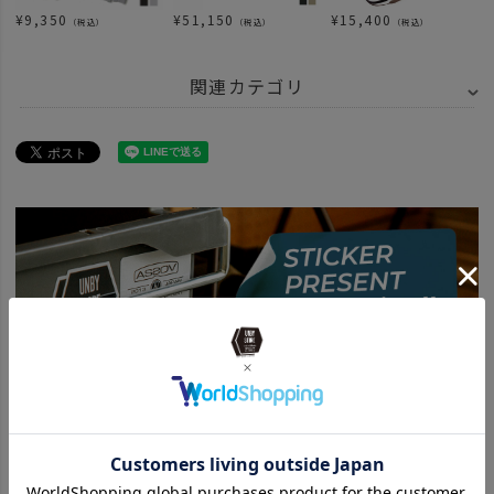
¥
9,350
¥
51,150
¥
15,400
（税込）
（税込）
（税込）
関連カテゴリ
BRAND
AS2OV アッソブ
ITEM
アウトドア・キャンプ用品
その他
小物
news
Christmas_Campgear
news
AS2OV GAS CAN COVER
BRAND
AS2OV アッソブ
アイテム別
アウトドアアイテム
SPECIAL
Stealth Camping in winter
news
AS2OV CAN CAP
news
AS2OV OD缶カバー 再入荷
news
AS2OV OUTDOOR