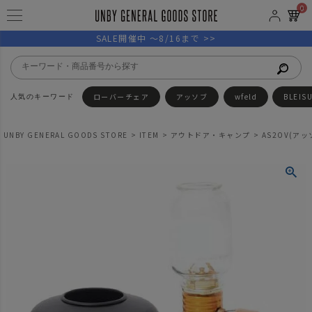
0
SALE開催中 ～8/16まで >>
ローバーチェア
アッソブ
wfeld
BLEIS
UNBY GENERAL GOODS STORE
ITEM
アウトドア・キャンプ
AS2OV(アッソ