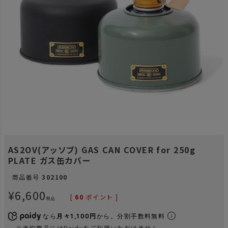
AS2OV(アッソブ) GAS CAN COVER for 250g
PLATE ガス缶カバー
商品番号
302100
¥
6,600
[
60
ポイント ]
税込
なら
月々1,100円
から。分割手数料無料
※予約商品にはPaidyをご利用いただけません。