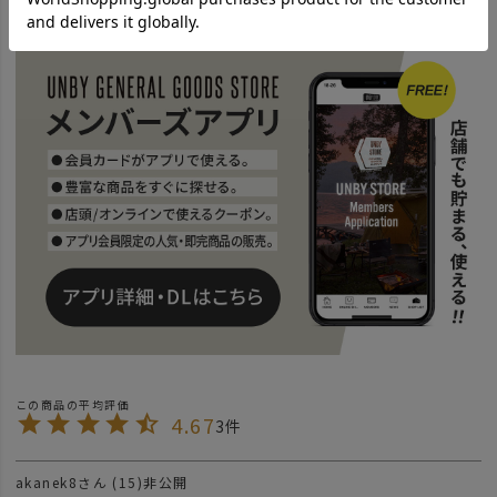
news
【AS2OVの限定セール】この週末がラストチャンス！
4.67
3
akanek8
15
非公開