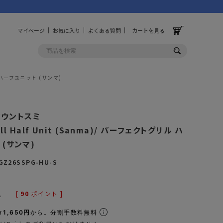
マイページ
お気に入り
よくある質問
カートを見る
リル ハーフユニット (サンマ)
OLF
OTHER
 マウントスミ
ルフ
その他
rill Half Unit (Sanma)/ パーフェクトグリル ハ
 (サンマ)
ッグ
財布
GZ26SSPG-HU-S
ーチ
キーホルダー/カラビナ
BINZERO
UNBY ORIGINAL
ス
キッチンツール
[
90
ポイント ]
込
パレル
インテリア
1,650円
から。分割手数料無料
ズ
収納