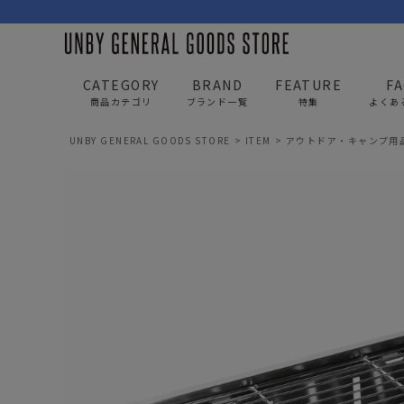
CATEGORY
BRAND
FEATURE
F
商品カテゴリ
ブランド一覧
特集
よくあ
UNBY GENERAL GOODS STORE
ITEM
アウトドア・キャンプ用
BAG
APP
バッグ
アパレル
リュック/バックパック
トップス
ショルダー/サコッシュ
アウター
AS2OV
AS2OV 
ビジネスバッグ
パンツ
トートバッグ/ボストン
キャップ/帽子
ポーチ・クラッチ
シューズ/靴下