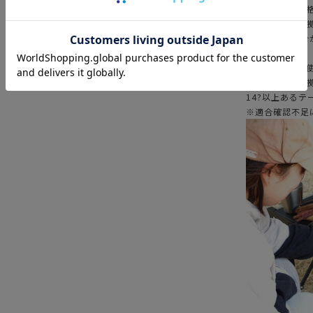
本製品はIGT
※IGT規格に
適合しない場合
【IGTテーブル
※IGT規格に
14?以上ある
※適合確認不足