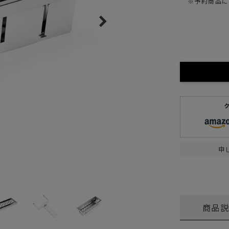
※予約商品に
ガネ
焚き火/ストーブ
フィールドギア
クーラーボックス
コンテナ/収納
ステッカー
その他
申
商品