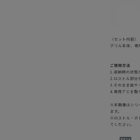
〈セット内容〉
グリル本体、専
ご使用方法
1.収納時の状
2.ロストル部
3.そのまま両
4.専用アミを
※本画像はシリ
ます。
※ロストル・ボ
てください。