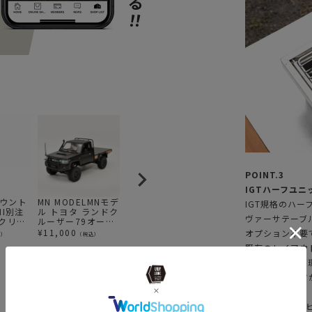
POINT.3
IGTハーフユニ
 マウント
MN MODELMNモデ
PENDLETON ペン
Mt.SUMI マウント
S
IGT規格のハ
MI別注
ル トヨタ ランドク
ドルトン PWM ジ
スミChimney
ル
ヴァーサテーブ
ルクリー
ルーザー79オーバ
ャガードバスタオ
Guard ver.2 / 煙
¥
ランド仕様 1/12
ルオーバーサイズ
突ガード ver.2
¥
11,000
¥
13,200
¥
8,250
オプション不要
込）
（税込）
（税込）
（税込）
アウトドアラジコ
チーフジョセフ
既存のレイアウ
ン
XB233 ブラック
普段のテーブル
買い足しパーツ
※IGTはスノ