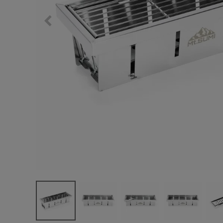
サングラス/メ
時計
その他