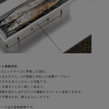
ット規格対応
OTO ソト ミニマ
MINIMAL WORKS
ーフユニットサイズに準拠した設計。
グリル
(ミニマルワーク
ルはもちろん、IGT規格に対応した各種テーブルへ
ス)V HOUSE L
6,930
（税込）
SET本体 +
¥
231,000
でそのままインストール可能です。
（税込）
ULTALI+ INDIAN
トを崩すことなく美しく収まり、
HANGER XL
環境を活かしながらグリル機能をスマートに追加できます。
が不要なため、導入もスムーズです。
ーピーク社の登録商標です。