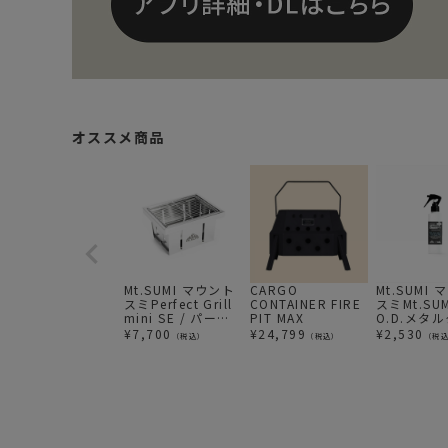
オススメ商品
Mt.SUMI マウント
CARGO
Mt.SUMI
スミPerfect Grill
CONTAINER FIRE
スミMt.SU
mini SE / パーフ
PIT MAX
O.D.メタ
ェクトグリル ミニ
ナー プラス
¥
7,700
¥
24,799
¥
2,530
（税込）
（税込）
（税
SE