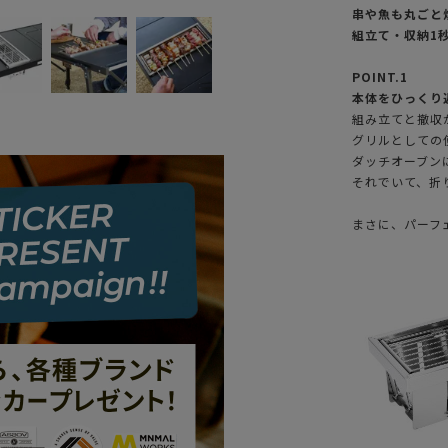
串や魚も丸ごと
組立て・収納1
POINT.1
本体をひっくり
組み立てと撤収
グリルとしての
ダッチオーブン
それでいて、折
まさに、パーフ