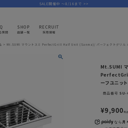
SALE開催中 ～8/16まで >>
AQ
SHOP
RECRUIT
る質問
店舗一覧
採用情報
品
Mt.SUMI マウントスミ PerfectGrill Half Unit (Sanma)/ パーフェクトグ
PICK UP BRAND
AREL
OUTDOOR
G
Mt.SUMI
アウトドア
ゴ
PerfectG
ーフユニット
テント/タープ
キャディバ
商品番号
SU-
ファニチャー
バッグ/ポ
GOLF
MINIMAL WORKS
CA
ランタン/ライト
クラブケー
¥
9,900
その他の取扱ブランド一覧はこちら
税
寝具
ウェア/ア
なら
月々
キッチン
その他グッ